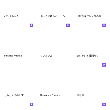
パンクちゃん
ぷっくりゆるどうぶつ 言葉付き6
ゆびさきフレンズのスタンプ１４
seikatsu yutaka
ちいさいよ
ダジャレと仲間たち
とらとくまの日常
Romance Stamps
寄り道