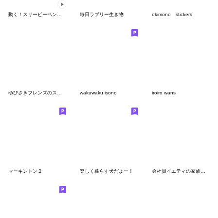
動く！スリーピーペンペン
毎日ラブリー生き物
okimono stickers
ゆびさきフレンズのスターくん
wakuwaku isono
iroiro wans
マーキントン２
楽しく暮らす犬だよー！
会社員イエティの家族連絡/待ち合わせ用