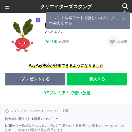
クリエイターズスタンプ
トレンド検索ワードで新しいスタンプに
出会えるかも！
ほがらかないきものたち 2
とつかみさこ
￥190
2,509
1%還元
PayPay決済が利用できるようになりました
プレゼントする
購入する
LYPプレミアムで使い放題
スタンプアレンジ/デコレーションに対応
制作者に提供される情報について
LINEヤフー株式会社はスタンプ/絵文字/着せかえ制作者への売上レポートの提供の
ために、お客様の購入情報を利用します。