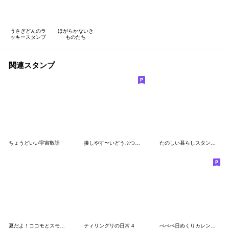
うさぎどんのラ
ほがらかないき
ッキースタンプ
ものたち
関連スタンプ
ちょうどいい宇宙敬語
接しやす〜いどうぶつたち2
たのしい暮らしスタンプ #2
夏だよ！ココモとスモア(2026)
ティリングリの日常 4
ぺぺぺ日めくりカレンダー