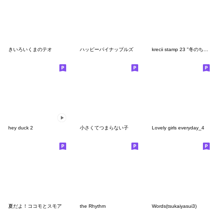
きいろいくまのテオ
ハッピーパイナップルズ
krecii stamp 23 "冬のちょうどいい相槌"
hey duck 2
小さくてつまらない子
Lovely girls everyday_4
夏だよ！ココモとスモア
the Rhythm
Words(tsukaiyasui3)