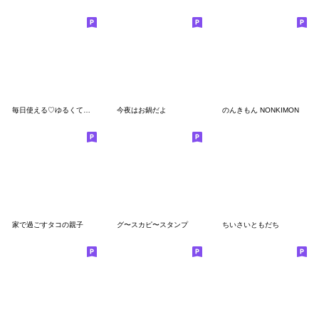
毎日使える♡ゆるくてかわいい仲間たち
今夜はお鍋だよ
のんきもん NONKIMON
家で過ごすタコの親子
グ〜スカピ〜スタンプ
ちいさいともだち