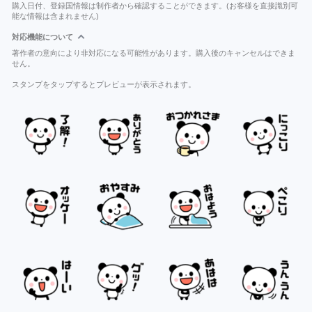
購入日付、登録国情報は制作者から確認することができます。(お客様を直接識別可
能な情報は含まれません)
対応機能について
著作者の意向により非対応になる可能性があります。購入後のキャンセルはできま
せん。
スタンプをタップするとプレビューが表示されます。