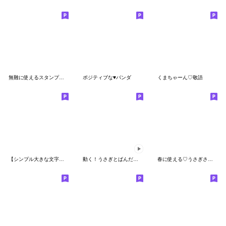
無難に使えるスタンプ☆あいさつ
ポジティブな♥パンダ
くまちゃーん♡敬語
【シンプル大きな文字！】パンダ&うさぎ
動く！うさぎとぱんだのシンプルな言葉２
春に使える♡うさぎさんのあいさつスタンプ