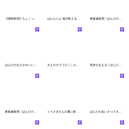
【感情表現】ちょこっと敬語のゆるパンダ
ぱんちゃん 毎日使えるスタンプ2
家族連絡用〇ぱんだのスタンプ５
ぱんだの大人かわいいスタンプ5 癒し編
大人のカラフル♡ころころパンダ
気持ち伝える♡ぱんだのラブスタンプ２
家族連絡用〇ぱんだのスタンプ４
☆うさぎさんの夏に使えるスタンプ【3D】
ぱんだのあいさつスタンプ