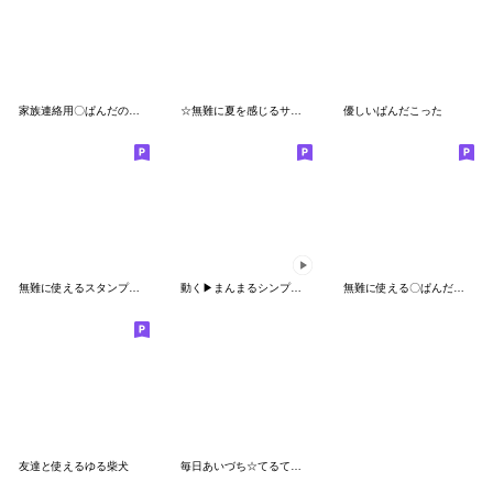
家族連絡用〇ぱんだのスタンプ
☆無難に夏を感じるサマーなスタンプ☆
優しいぱんだこった
無難に使えるスタンプ（ほめ言葉）
動く▶まんまるシンプルな日常スタンプ
無難に使える〇ぱんだの夏スタンプ
友達と使えるゆる柴犬
毎日あいづち☆てるてるうさぎ