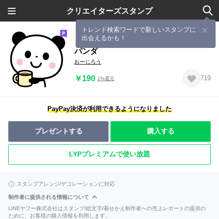
クリエイターズスタンプ
トレンド検索ワードで新しいスタンプに
出会えるかも！
コレひとつで大丈夫☆使いやすい毎日
パンダ
おーじろう
￥190
719
1%還元
PayPay決済が利用できるようになりました
プレゼントする
購入する
LYPプレミアムで使い放題
スタンプアレンジ/デコレーションに対応
制作者に提供される情報について
LINEヤフー株式会社はスタンプ/絵文字/着せかえ制作者への売上レポートの提供の
ために、お客様の購入情報を利用します。