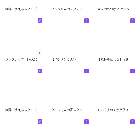
無難に使えるスタンプ☆省スペース
パンダさんのスタンプ☆LINEスタンプの日
大人の気づかい パンダスタンプ
ポップアップ♪ぱんだこった
【イケメンくん♡】 スタンプ ①
【気持ち伝わる】うさぎさんスタンプ
無難に使えるスタンプ☆夏
タイツくんの夏スタンプ♡
ちいくまのでか文字スタンプ