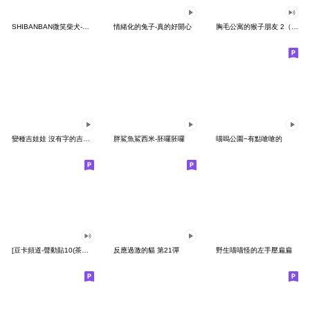
SHIBANBAN微笑柴犬-廢柴寶寶日常
情緒化的兔子-真的好開心
胸毛公寓的猴子朋友 2（有聲動態）
變種吉娃娃 沒有字的吉娃娃
胖鯊魚鯊西米-胚囉胚囉
喵嗚公園−有點嗆嗆的
[豆卡頻道-聲動貼10(茶寶丸日常篇)
反應過激的貓 第21彈
野生喵喵怪的左手壓扁扁