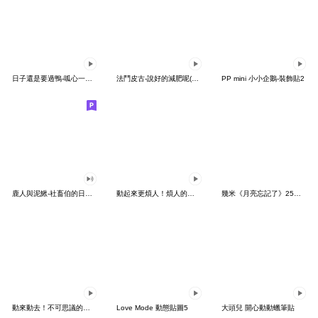
日子還是要過鴨-呱心一下鴨
法鬥皮古-說好的減肥呢(第15彈)
PP mini 小小企鵝-裝飾貼2
鹿人與泥鰍-社畜伯的日常有聲貼圖
動起來更煩人！煩人的貓咪3
幾米《月亮忘記了》25周年 x 晴天P莉
動來動去！不可思議的寶可夢貼圖
Love Mode 動態貼圖5
大頭兒 開心動動蠟筆貼