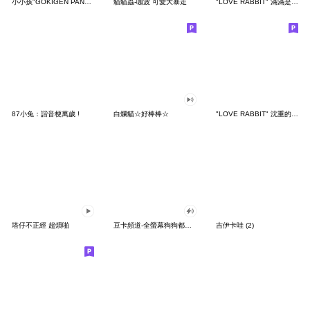
小小孩"GOKIGEN PANDA" 台灣版
貓貓蟲-咖波 可愛大暴走
"LOVE RABBIT" 滿滿是愛 台灣版
87小兔：諧音梗萬歲 !
白爛貓☆好棒棒☆
"LOVE RABBIT" 沈重的愛 台灣版
塔仔不正經 超煩啪
豆卡頻道-全螢幕狗狗都沒你上班累
吉伊卡哇 (2)