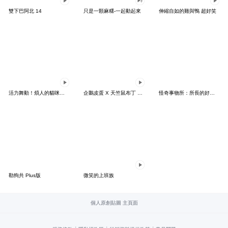
雙下巴阿北 14
只是一顆麻糬-一起動起來
伸縮自如的雞與鴨 超好笑
活力舞動！煩人的貓咪★迷你版 2
企鵝皮蛋 X 天竺鼠布丁 有點厭世
怪奇事物所：所長的好日子要來力
勒狗共 Plus版
微笑的上班族
個人原創貼圖 主頁面