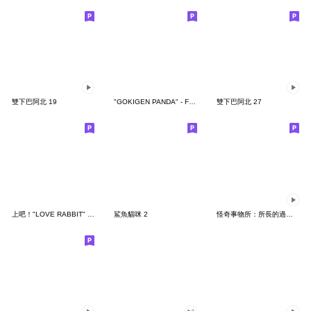
雙下巴阿北 19
"GOKIGEN PANDA" - Feeling / global
雙下巴阿北 27
上吧！"LOVE RABBIT" 台灣版
鯊魚貓咪 2
怪奇事物所：所長的過度繁殖