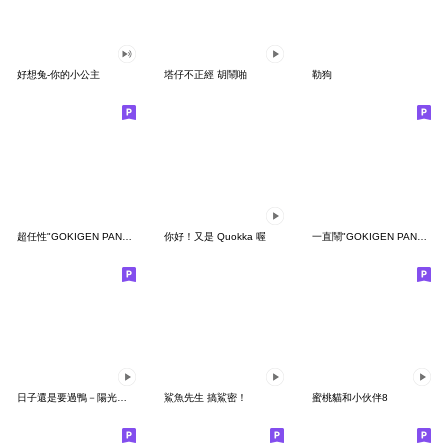
好想兔-你的小公主
塔仔不正經 胡鬧啪
勒狗
超任性"GOKIGEN PANDA" 台灣版
你好！又是 Quokka 喔
一直鬧"GOKIGEN PANDA" 台灣版
日子還是要過鴨－陽光開朗每一天鴨
鯊魚先生 搞鯊密！
蜜桃貓和小伙伴8