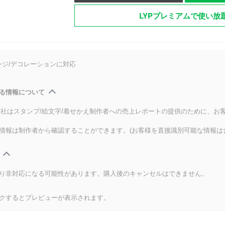
LYPプレミアムで使い放
ンジ/デコレーションに対応
る情報について
式会社はスタンプ/絵文字/着せかえ制作者への売上レポートの提供のために、お
情報は制作者から確認することができます。(お客様を直接識別可能な情報は
り非対応になる可能性があります。購入後のキャンセルはできません。
クするとプレビューが表示されます。