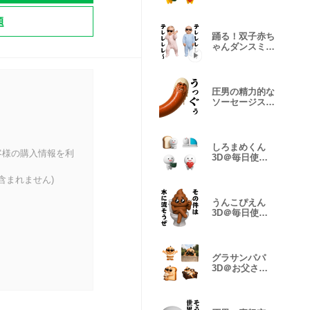
絵文字
題
踊る！双子赤ち
ゃんダンスミー
ム
圧男の精力的な
ソーセージスタ
ンプ
しろまめくん
客様の購入情報を利
3D＠毎日使え
る絵文字
含まれません)
うんこぴえん
3D＠毎日使え
るスタンプ2
グラサンパパ
3D＠お父さん/
パピー絵文字