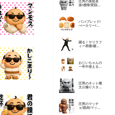
圧男の喜怒哀
楽/感情/変顔ス
タンプ2
パン/ブレッド/
べーカリー/図
鑑スタンプ
踊る！ヤリラフ
ィー界隈/横バ
ウンス
おじいちゃんの
一年中使える絵
文字
圧男のネット構
文@煽りスタン
プ/再販
圧男のマッチ
ョ/筋肉/マッス
ルスタンプ