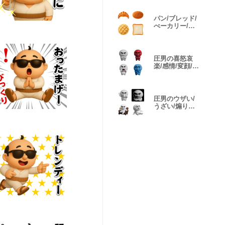
パン/ブレッド/
べーカリー/図
鑑絵文字
圧男の喜怒哀
楽/感情/変顔/絵
文字B
圧男のウザい/
うざい/煽り絵
文字