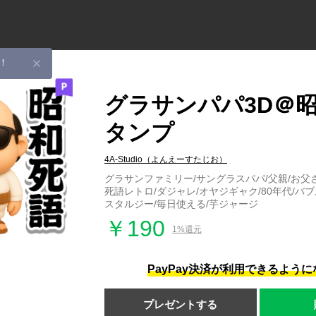
！
グラサンパパ3D＠
タンプ
4A-Studio（よんえーすたじお）
グラサンファミリー/サングラスパパ/父親/お父さ
死語レトロ/ダジャレ/オヤジギャク/80年代/バブ
スタルジー/毎日使える/芋ジャージ
￥190
1%還元
PayPay決済が利用できるよう
プレゼントする