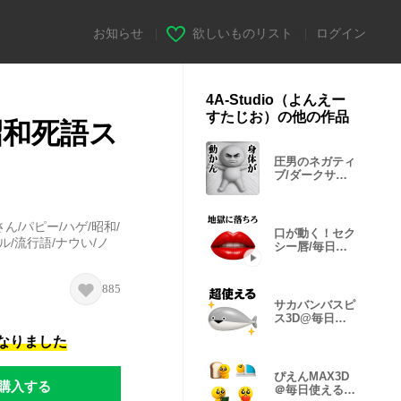
お知らせ
|
欲しいものリスト
|
ログイン
4A-Studio（よんえー
すたじお）の他の作品
昭和死語ス
圧男のネガティ
ブ/ダークサイ
ドスタンプ
ん/パピー/ハゲ/昭和/
口が動く！セク
ル/流行語/ナウい/ノ
シー唇/毎日使
えるスタンプ
885
サカバンバスピ
ス3D@毎日使
えるスタンプ
になりました
ぴえんMAX3D
購入する
＠毎日使える/