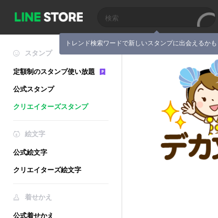
トレンド検索ワードで新しいスタンプに出会えるかも
スタンプ
定額制のスタンプ使い放題
公式スタンプ
クリエイターズスタンプ
絵文字
公式絵文字
クリエイターズ絵文字
着せかえ
公式着せかえ