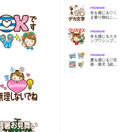
冬を感じる♡く
ま被り物ねこ
【デカ文字】
冬を感じるスタ
ンプ♡シンプル
大人女子
夏を感じる♡豆
柴・柴犬【絵文
字】