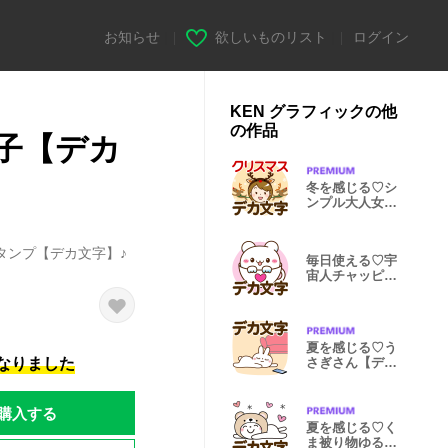
お知らせ
|
欲しいものリスト
|
ログイン
KEN グラフィックの他
の作品
子【デカ
冬を感じる♡シ
ンプル大人女子
【デカ文字】
タンプ【デカ文字】♪
毎日使える♡宇
宙人チャッピー
【デカ文字】
夏を感じる♡う
になりました
さぎさん【デカ
文字】
購入する
夏を感じる♡く
ま被り物ゆる猫