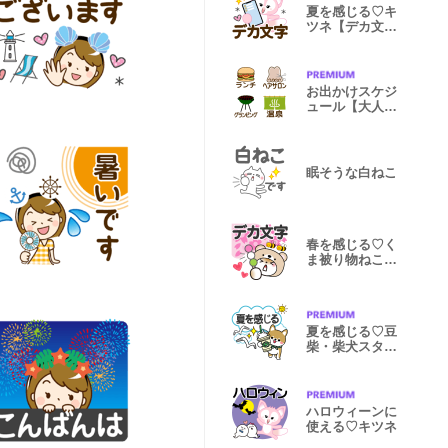
夏を感じる♡キ
ツネ【デカ文
字】
お出かけスケジ
ュール【大人】
♡絵文字
眠そうな白ねこ
春を感じる♡く
ま被り物ねこ
【デカ文字】
夏を感じる♡豆
柴・柴犬スタン
プ【BIG】
ハロウィーンに
使える♡キツネ