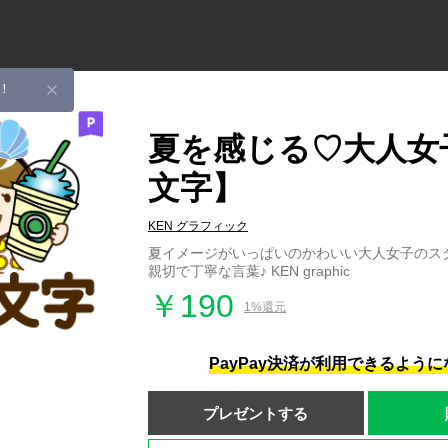
！
夏を感じる♡大人女
文字】
KEN グラフィック
夏イメージがいっぱいのかわいい大人女子のス
親切で丁寧な言葉♪ KEN graphic
￥190
1%還元
PayPay決済が利用できるよう
プレゼントする