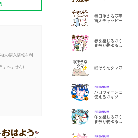
題
【デカ文字】
毎日使える♡宇
宙人チャッピー
春を感じる♡く
ま被り物ゆるね
こ
客様の購入情報を利
含まれません)
眠そうなクマ♡
ハロウィーンに
使える♡キツネ
【デカ文字】
冬を感じる♡く
ま被り物ゆるね
こ