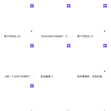
雙下巴阿北 19
"GOKIGEN PANDA" - Feeling / global
雙下巴阿北 27
上吧！"LOVE RABBIT" 台灣版
鯊魚貓咪 2
怪奇事物所：所長的過度繁殖