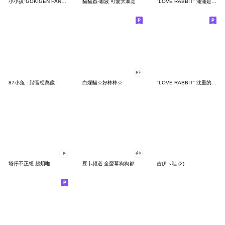
小小孩"GOKIGEN PANDA" 台灣版
貓貓蟲-咖波 可愛大暴走
"LOVE RABBIT" 滿滿是愛 台灣版
87小兔：諧音梗萬歲 !
白爛貓☆好棒棒☆
"LOVE RABBIT" 沈重的愛 台灣版
塔仔不正經 超煩啪
豆卡頻道-全螢幕狗狗都沒你上班累
吉伊卡哇 (2)