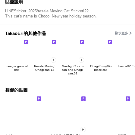
貼圖說明
LINESticker. 2025/resale Moving Cat Sticker!22
This cat's name is Choco. New year holiday season.
TakaoEri的其他作品
顯示更多
meagre grain of
Resale.Moving!
Movihg! Choco-
Ohagi Emoji02-
hoccoRi* Em
rice
Ohagi-san.12
san and Ohagi-
Black cat-
san.02
相似的貼圖