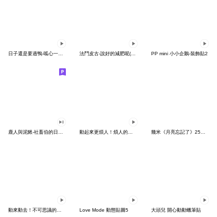
日子還是要過鴨-呱心一下鴨
法鬥皮古-說好的減肥呢(第15彈)
PP mini 小小企鵝-裝飾貼2
鹿人與泥鰍-社畜伯的日常有聲貼圖
動起來更煩人！煩人的貓咪3
幾米《月亮忘記了》25周年 x 晴天P莉
動來動去！不可思議的寶可夢貼圖
Love Mode 動態貼圖5
大頭兒 開心動動蠟筆貼