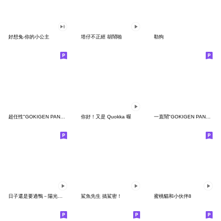
好想兔-你的小公主
塔仔不正經 胡鬧啪
勒狗
超任性"GOKIGEN PANDA" 台灣版
你好！又是 Quokka 喔
一直鬧"GOKIGEN PANDA" 台灣版
日子還是要過鴨－陽光開朗每一天鴨
鯊魚先生 搞鯊密！
蜜桃貓和小伙伴8