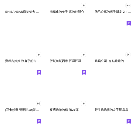
SHIBANBAN微笑柴犬-廢柴寶寶日常
情緒化的兔子-真的好開心
胸毛公寓的猴子朋友 2（有聲動態）
變種吉娃娃 沒有字的吉娃娃
胖鯊魚鯊西米-胚囉胚囉
喵嗚公園−有點嗆嗆的
[豆卡頻道-聲動貼10(茶寶丸日常篇)
反應過激的貓 第21彈
野生喵喵怪的左手壓扁扁