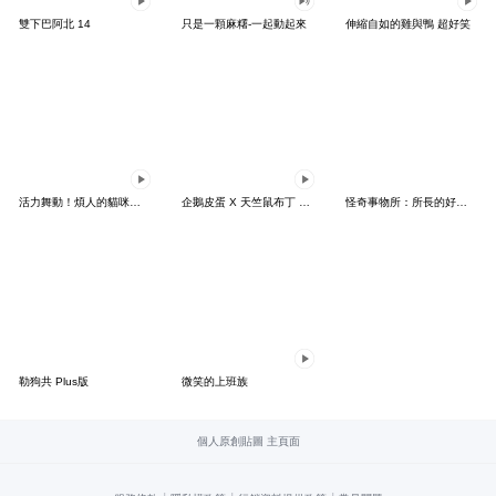
雙下巴阿北 14
只是一顆麻糬-一起動起來
伸縮自如的雞與鴨 超好笑
活力舞動！煩人的貓咪★迷你版 2
企鵝皮蛋 X 天竺鼠布丁 有點厭世
怪奇事物所：所長的好日子要來力
勒狗共 Plus版
微笑的上班族
個人原創貼圖 主頁面