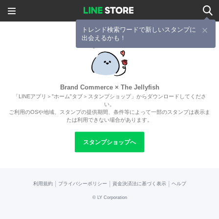
トレンド検索ワードで新しいスタンプに
出会えるかも！
Brand Commerce × The Jellyfish
「LINEアプリ＞”ホーム”タブ＞スタンプショップ」からダウンロードしてくださ
い。
ご利用のOSや地域、スタンプの提供期間、条件等によって一部のスタンプは表示ま
たは利用できない場合があります。
スタンプショップへ
|
|
|
利用規約
プライバシーポリシー
資金決済法に基づく表示
ヘルプ
©
LY Corporation