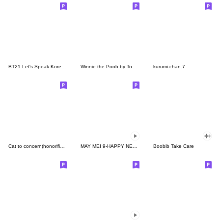
BT21 Let's Speak Korean! Hangul Stickers
Winnie the Pooh by Tomoko Ishii
kurumi-chan.7
Cat to concern(honorific ver.)
MAY MEI 9-HAPPY NEW YAER
Boobib Take Care