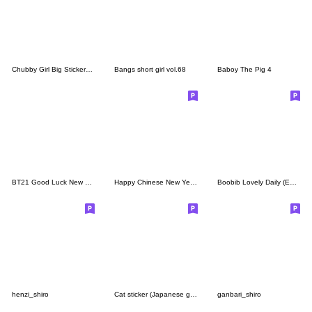
Chubby Girl Big Stickers (EN)
Bangs short girl vol.68
Baboy The Pig 4
BT21 Good Luck New Year's Stickers 2026
Happy Chinese New Year of the snake -CN
Boobib Lovely Daily (Eng.Ver)
henzi_shiro
Cat sticker (Japanese greetings)
ganbari_shiro