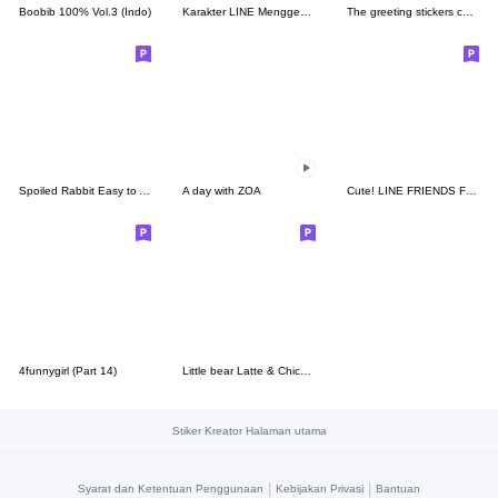
Boobib 100% Vol.3 (Indo)
Karakter LINE Menggemaskan
The greeting stickers collection.
Spoiled Rabbit Easy to Arrange
A day with ZOA
Cute! LINE FRIENDS For Arranging
4funnygirl (Part 14)
Little bear Latte & Chicky Cute (ENG.)
Stiker Kreator Halaman utama
|
|
Syarat dan Ketentuan Penggunaan
Kebijakan Privasi
Bantuan