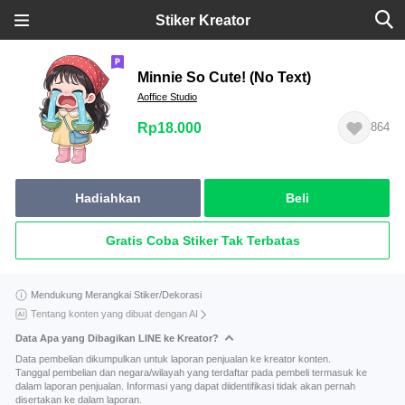
Stiker Kreator
Minnie So Cute! (No Text)
Aoffice Studio
Rp18.000
864
Hadiahkan
Beli
Gratis Coba Stiker Tak Terbatas
Mendukung Merangkai Stiker/Dekorasi
Tentang konten yang dibuat dengan AI
Data Apa yang Dibagikan LINE ke Kreator?
Data pembelian dikumpulkan untuk laporan penjualan ke kreator konten.
Tanggal pembelian dan negara/wilayah yang terdaftar pada pembeli termasuk ke
dalam laporan penjualan. Informasi yang dapat diidentifikasi tidak akan pernah
disertakan ke dalam laporan.