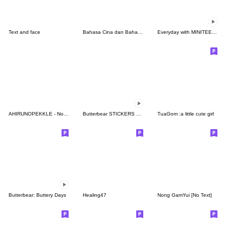
Text and face
Bahasa Cina dan Bahasa Indonesia
Everyday with MINITEEN by SEVENTEEN
AHIRUNOPEKKLE - Nothing But Affirmations
Butterbear STICKERS GIF
TuaGom :a little cute girl
Butterbear: Buttery Days
Healing47
Nong GamYui [No Text]