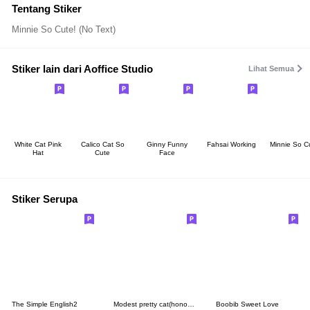
Tentang Stiker
Minnie So Cute! (No Text)
Stiker lain dari Aoffice Studio
Lihat Semua
White Cat Pink
Calico Cat So
Ginny Funny
Fahsai Working
Minnie So C
Hat
Cute
Face
Stiker Serupa
The Simple English2
Modest pretty cat(honorifics)
Boobib Sweet Love