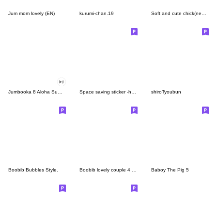
Jum mom lovely (EN)
kurumi-chan.19
Soft and cute chick(new life)
Jumbooka 8 Aloha Summer Beat
Space saving sticker -honorific-
shiroTyoubun
Boobib Bubbles Style.
Boobib lovely couple 4 (Indo)
Baboy The Pig 5