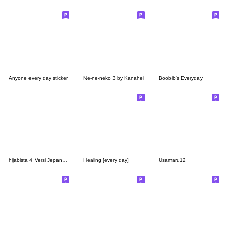
Anyone every day sticker
Ne-ne-neko 3 by Kanahei
Boobib's Everyday
hijabista４ Versi Jepang dan Indonesia
Healing [every day]
Usamaru12