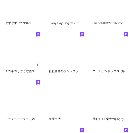
ぐずぐずアニマル２
Every Day Dog ジャックラッセルテリア
8kanchi8のゴールデンレトリーバースタンプ
１コギのうごく敬語スタンプ
ねね企画のジャックラッセル2
ゴールデンドッグ 9（毎日元気でいこう編）
ミックスミックス（雑種犬と仲間達の日常）
犬康生活
柴ちん11 柴犬のおともだち