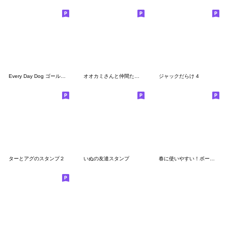
Every Day Dog ゴールデンレトリバー1
オオカミさんと仲間たち（たぬきつねこ！）
ジャックだらけ 4
ターとアグのスタンプ２
いぬの友達スタンプ
春に使いやすい！ボーダーコリーの子犬