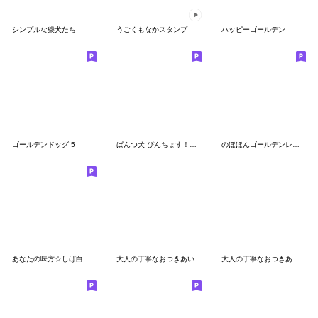
シンプルな柴犬たち
うごくもなかスタンプ
ハッピーゴールデン
ゴールデンドッグ 5
ぱんつ犬 ぴんちょす！〈夏〉
のほほんゴールデンレトリーバー・丁寧語
あなたの味方☆しば白さんスタンプ
大人の丁寧なおつきあい
大人の丁寧なおつきあい vol.2