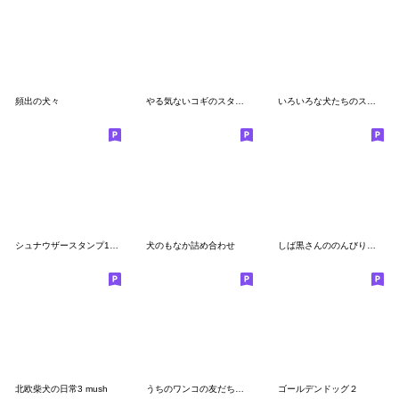
頻出の犬々
やる気ないコギのスタンプ2
いろいろな犬たちのスタンプ
シュナウザースタンプ14(年末年始ver.)
犬のもなか詰め合わせ
しば黒さんののんびりスタンプ
北欧柴犬の日常3 mush
うちのワンコの友だちたち
ゴールデンドッグ２