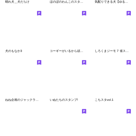
晴れ犬＿犬だらけ
ほのぼのわんこのスタンプ
気配りできる犬【ゆる敬語】
犬のもなか3
コーギーがいるから頑張れる
しろくまジーモ 7 省スペース編
ねね企画のジャックラッセル3
いぬたちのスタンプ!
こちスタvol.1