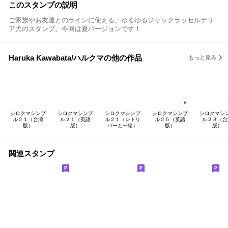
このスタンプの説明
ご家族やお友達とのラインに使える、ゆるゆるジャックラッセルテリ
ア犬のスタンプ。今回は夏バージョンです！
Haruka Kawabata/ハルクマの他の作品
もっと見る
シロクマシンプ
シロクマシンプ
シロクマシンプ
シロクマシンプ
シロクマシ
ル２１（台湾
ル２１（英語
ル２１（レトリ
ル２５（英語
ル２３（台
版）
版）
バーと一緒）
版）
版）
関連スタンプ