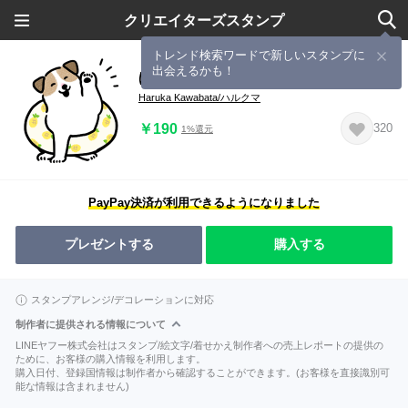
クリエイターズスタンプ
トレンド検索ワードで新しいスタンプに
出会えるかも！
ほっこりジャックラッセル 4（夏）
Haruka Kawabata/ハルクマ
￥190
320
1%還元
PayPay決済が利用できるようになりました
プレゼントする
購入する
スタンプアレンジ/デコレーションに対応
制作者に提供される情報について
LINEヤフー株式会社はスタンプ/絵文字/着せかえ制作者への売上レポートの提供の
ために、お客様の購入情報を利用します。
購入日付、登録国情報は制作者から確認することができます。(お客様を直接識別可
能な情報は含まれません)