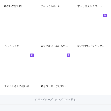
ゆかいなぽん酢
じゃっくるみ 4
ずっと使える！ジャックの日常ことば
もふもふくま
カラフルいっぬたちのスタンプ（英語）
使いやすい「ジャックさん」の日常
オオカミさんの使いやすいスタンプ
夏もコーギーが可愛い
クリエイターズスタンプ TOPへ戻る