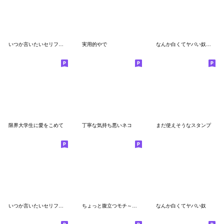
いつか言いたいセリフ（最悪のダチ2）
実用的やで
なんか白くてヤバい奴（イケメンに限る）
限界大学生に愛をこめて
丁寧な気持ち悪いネコ
まだ使えそうなスタンプ
いつか言いたいセリフ（子供）
ちょっと腹立つモチ～勢～
なんか白くてヤバい奴