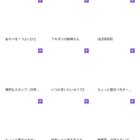
あそべる！つよいひと
フキダシの妖精さん
ほぼ塩対応
便利なスタンプ（日常会話）２
いつか言いたいセリフ2
ちょっと腹立つモチ～敬～
ちょっと腹立つモチ～難～
仲良い人に送る主スタンプ
柑橘系。の謎スタンプ（4）