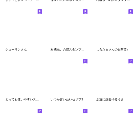
シューリンさん
柑橘系。の謎スタンプ（3）
しらたまさんの日常(2)
とっても使いやすいスタンプたち４
いつか言いたいセリフ3
永遠に煽るゆるうさ