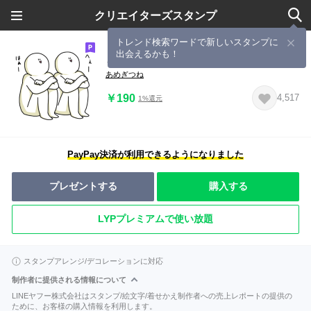
クリエイターズスタンプ
トレンド検索ワードで新しいスタンプに
出会えるかも！
とりあえず笑っておこうと思う人
あめぎつね
￥190
4,517
1%還元
PayPay決済が利用できるようになりました
プレゼントする
購入する
LYPプレミアムで使い放題
スタンプアレンジ/デコレーションに対応
制作者に提供される情報について
LINEヤフー株式会社はスタンプ/絵文字/着せかえ制作者への売上レポートの提供の
ために、お客様の購入情報を利用します。