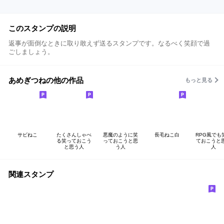
このスタンプの説明
返事が面倒なときに取り敢えず送るスタンプです。なるべく笑顔で過
ごしましょう。
あめぎつねの他の作品
もっと見る
サビねこ
たくさんしゃべ
悪魔のように笑
長毛ねこ白
RPG風でも
る笑っておこう
っておこうと思
ておこうと
と思う人
う人
人
関連スタンプ