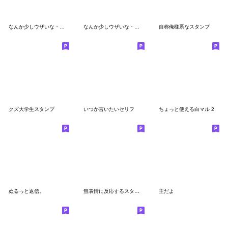
なんか少しウザいな・・・ 2
なんか少しウザいな・・・
自称俺様系なスタンプ
クズ大学生スタンプ
いつか言いたいセリフ
ちょっと使える白マル 2
ぬるっと返信。
無表情に反応するスタンプ４
主だよ