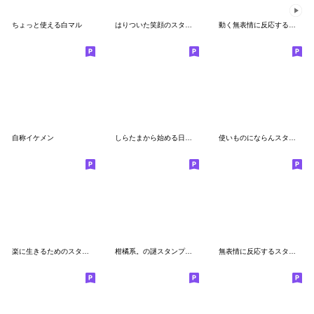
ちょっと使える白マル
はりついた笑顔のスタンプ5
動く無表情に反応するスタンプ2
自称イケメン
しらたまから始める日常生活2
使いものにならんスタンプ
楽に生きるためのスタンプ
柑橘系。の謎スタンプ（2）
無表情に反応するスタンプ９