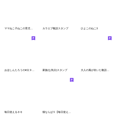
ママねこ子ねこの育児奮闘スタンプ敬語
カラエブ敬語スタンプ
ひよこのねこ3
おほしんたろうの#火９スタンプ 第1弾
家族(な気分)スタンプ
大人の風が吹いた敬語のマルちゃんたち4
毎日使えるネキ
猫ならば５【毎日使える】