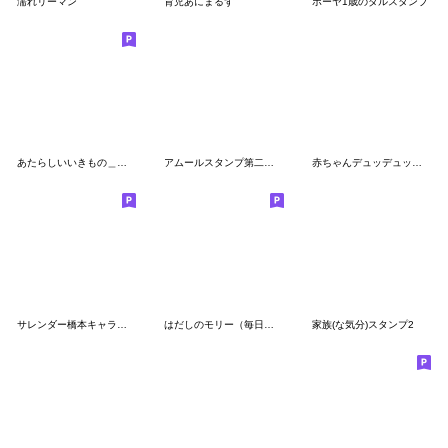
濡れリーマン
育児あにまるず
ボーヤ1歳のダルスタンプ
あたらしいいきもの＿やりとり
アムールスタンプ第二弾！！
赤ちゃんデュッデュッアデュッチ！
サレンダー橋本キャラクター全員集合
はだしのモリー（毎日送れる・使いやすい）
家族(な気分)スタンプ2