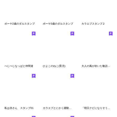
ボーヤ2歳のダルスタンプ
ボーヤ3歳のダルスタンプ
カラエブスタンプ２
べじべじなっぱと仲間達
ひよこのねこ(育児)
大人の風が吹いた敬語のマルちゃんたち2
私は赤さん スタンプ01
カラエブとにかく躍動感スタンプ
「明日クビになりそう」公式スタンプ