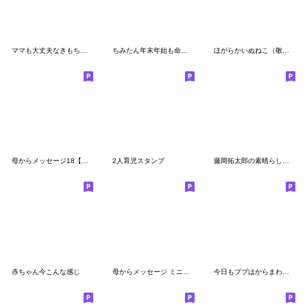
ママも大丈夫なきもちになる！ 毎日子育て
ちみたん年末年始も命あたたかてワケ
ほがらかいぬねこ（敬語）
母からメッセージ18【梅雨〜夏】
2人育児スタンプ
藤岡拓太郎の素晴らしいスタンプ
赤ちゃん今こんな感じ
母からメッセージ ミニ！ 3【無言】
今日もブブはからまわり。