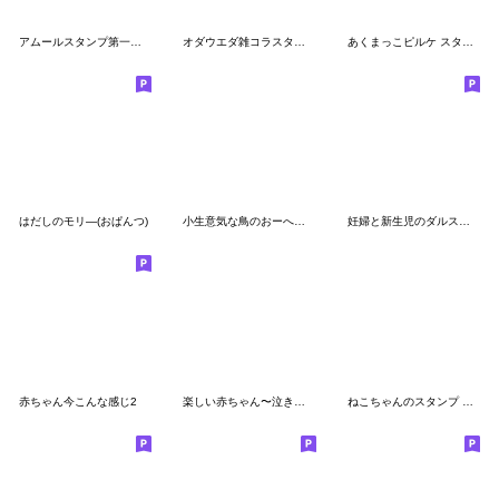
アムールスタンプ第一弾！！
オダウエダ雑コラスタンプ
あくまっこピルケ スタンプ
はだしのモリ―(おぱんつ)
小生意気な鳥のおーへい６夏
妊婦と新生児のダルスタンプ
赤ちゃん今こんな感じ2
楽しい赤ちゃん〜泣きときばり特別編〜
ねこちゃんのスタンプ その①