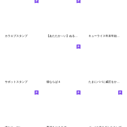
カラエブスタンプ
【あたたか～い】ぬるっとしたブタ
キューライス年末年始スタンプ
サボットスタンプ
猫ならば４
たまにパパに威圧をかけるママスタンプ2