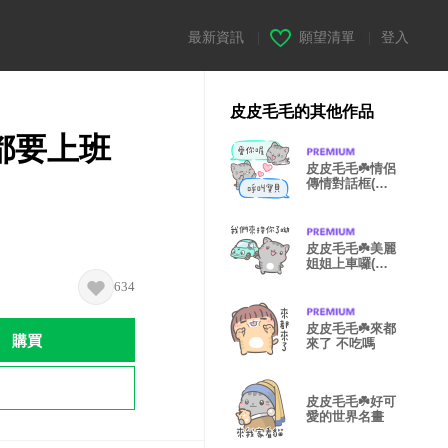
最新資訊
|
願望清單
|
登入
皮皮毛毛的其他作品
都要上班
皮皮毛毛☘️情侶
傳情對話框(毛
版)
皮皮毛毛☘️美麗
姐姐上車囉(毛
毛版)
634
皮皮毛毛☘️來都
購買
來了 不吃嗎
皮皮毛毛☘️好可
愛的世界名畫