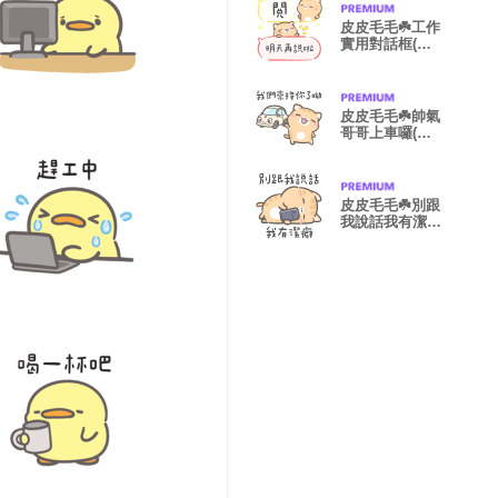
皮皮毛毛☘️工作
實用對話框(皮
版)
皮皮毛毛☘️帥氣
哥哥上車囉(皮
皮版)
皮皮毛毛☘️別跟
我說話我有潔癖
(皮皮版)