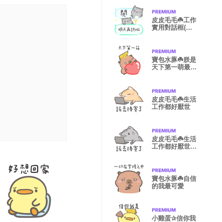
皮皮毛毛☘️工作
實用對話框(毛
版)
寶包水豚☘️朕是
天下第一萌最愛
你的小皇帝
皮皮毛毛☘️生活
工作都好厭世
皮皮毛毛☘️生活
工作都好厭世
(毛毛版)
寶包水豚☘️自信
的我最可愛
小雞蛋✰信你我