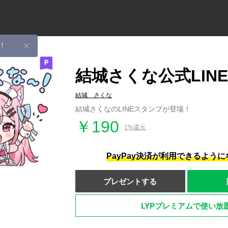
！
結城さくな公式LIN
結城 さくな
結城さくなのLINEスタンプが登場！
￥190
1%還元
PayPay決済が利用できるよう
プレゼントする
LYPプレミアムで使い放