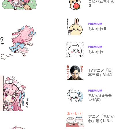
コビハムちゃん
３
ちいかわ５
ちいかわ
TVアニメ『日
本三國』Vol.1
ちいかわ(モモ
ンガ多)
アニメ『ちいか
わ』動くLINE
スタンプ vol.4