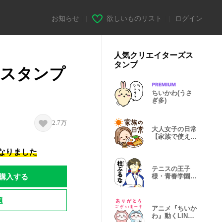
お知らせ
|
欲しいものリスト
|
ログイン
人気クリエイターズス
タンプ
Eスタンプ
ちいかわ(うさ
ぎ多)
2.7万
大人女子の日常
【家族で使える
♡】
になりました
テニスの王子
購入する
様・青春学園×
地獄のミサワ
題
アニメ『ちいか
わ』動くLINE