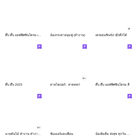
ดึ๊บ ดึ๊บ ออฟฟิศซินโดรม เก้า
น้องกระต่ายนุ่มฟู (ทำงาน)
เครยอนชินจัง! ดุ๊กดิ๊กได้
ดึ๊บ ดึ๊บ 2025
ต่ายไฮเปอร์ : สาดดด!!
ดึ๊บ ดึ๊บ ออฟฟิศซินโดรม สี่
นายต้นไม้ ทำงาน ทำงาน ทำงาน!!!
ซัมเมอร์และเพื่อน
น้องยิมยิ้ม ส่งสุข ทุกวัน CutePastel THA