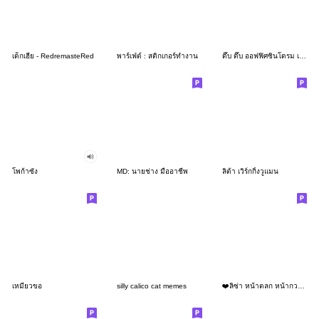
เด็กเฮีย - RedremasteRed
พาร์เฟ่ต์ : สติกเกอร์ทำงาน
ดึ๊บ ดึ๊บ ออฟฟิศซินโดรม เจ็ด
โพก้าซัง
MD: นายช่าง มืออาชีพ
ลิต้า เวิร์กกิ้งวูแมน
เหมียวขอ
silly calico cat memes
❤️ลิซ่า หน้าตลก หน้ากวน!❤️