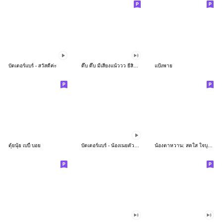
บัตเตอร์แบร์ - สวัสดีค่ะ
ดึ๊บ ดึ๊บ มีเสียงแน้ววว ยี่สิบห้า
แป้งพาย
ตุ้ยนุ้ย เบบี้ บอย
บัตเตอร์แบร์ - น้องเนยตัวตึง พุงเต่ง
น้องตาหวาน: สดใส ใจบุญ (สีพาสเทล)