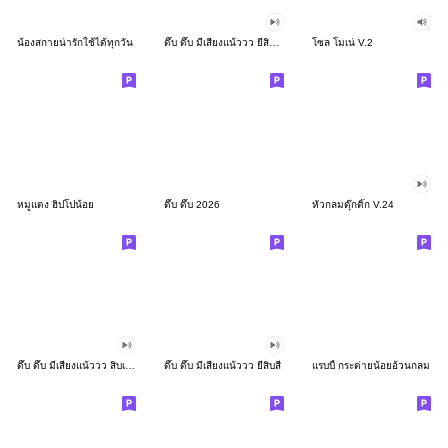
น้องสกายน่ารักใช้ได้ทุกวัน
ดึ๊บ ดึ๊บ มีเสียงแน้ววว ยี่สิบสอง
โซล โมเน่ V.2
หมูแดง ฮิปโปน้อย
ดึ๊บ ดึ๊บ 2026
หัวกลมดุ๊กดิ๊ก V.24
ดึ๊บ ดึ๊บ มีเสียงแน้ววว สิบเก้า
ดึ๊บ ดึ๊บ มีเสียงแน้ววว ยี่สิบสี่
แรบบี้ กระต่ายน้อยอ้วนกลม