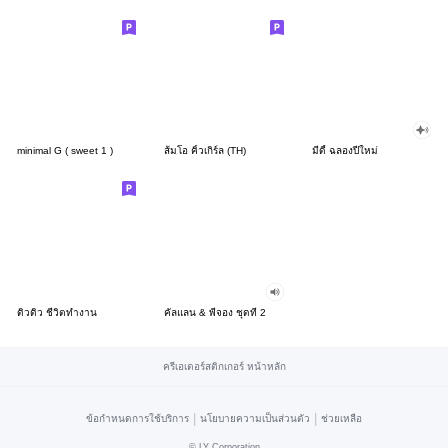
minimal G ( sweet 1 )
ส้มโอ คิ้วเกิร์ล (TH)
มีดี้ ฉลองปีใหม่
ดิวดิว ชีวิตทำงาน
คัลแลน & พี่จอง ชุดที่ 2
ครีเอเตอร์สติกเกอร์ หน้าหลัก
|
|
ข้อกำหนดการใช้บริการ
นโยบายความเป็นส่วนตัว
ช่วยเหลือ
©
LY Corporation