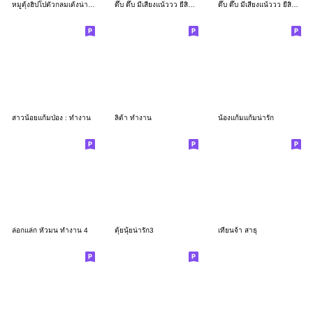
หมูดุ้งฮิปโปตัวกลมเด้งน่ารัก
ดึ๊บ ดึ๊บ มีเสียงแน้ววว ยี่สิบเจ็ด
ดึ๊บ ดึ๊บ มีเสียงแน้ววว ยี่สิบหก
สาวน้อยแก้มป่อง : ทำงาน
ลิต้า ทำงาน
น้องแก้มแก้มน่ารัก
ล่อกแล่ก หัวมน ทำงาน 4
ตุ้ยนุ้ยน่ารัก3
เทียนจ้า สาธุ