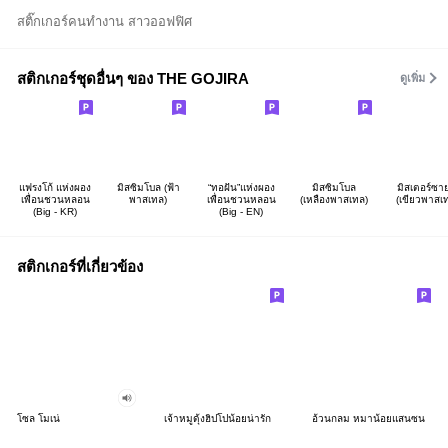
สติ๊กเกอร์คนทำงาน สาวออฟฟิศ
สติกเกอร์ชุดอื่นๆ ของ THE GOJIRA
ดูเพิ่ม
แฟรงโก้ แห่งผอง
มิสซิมโบล (ฟ้า
“ทอฝัน”แห่งผอง
มิสซิมโบล
มิสเตอร์ซาย
เพื่อนชวนหลอน
พาสเทล)
เพื่อนชวนหลอน
(เหลืองพาสเทล)
(เขียวพาสเ
(Big - KR)
(Big - EN)
สติกเกอร์ที่เกี่ยวข้อง
โซล โมเน่
เจ้าหมูดุ้งฮิปโปน้อยน่ารัก
อ้วนกลม หมาน้อยแสนซน