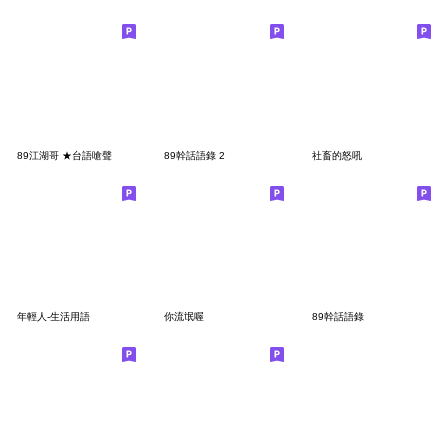
89江湖哥 ★台語嗆聲
89幹話語錄 2
社畜的怒吼
年輕人-生活用語
你流氓喔
89幹話語錄