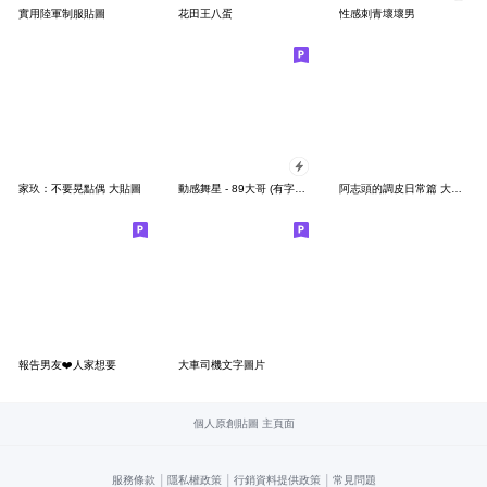
實用陸軍制服貼圖
花田王八蛋
性感刺青壞壞男
家玖：不要晃點偶 大貼圖
動感舞星 - 89大哥 (有字版)
阿志頭的調皮日常篇 大貼圖
報告男友❤️人家想要
大車司機文字圖片
個人原創貼圖 主頁面
|
|
|
服務條款
隱私權政策
行銷資料提供政策
常見問題