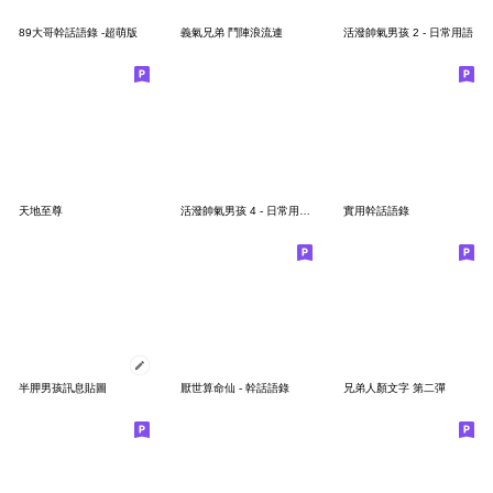
89大哥幹話語錄 -超萌版
義氣兄弟 鬥陣浪流連
活潑帥氣男孩 2 - 日常用語
天地至尊
活潑帥氣男孩 4 - 日常用語 (商業西裝篇)
實用幹話語錄
半胛男孩訊息貼圖
厭世算命仙 - 幹話語錄
兄弟人顏文字 第二彈