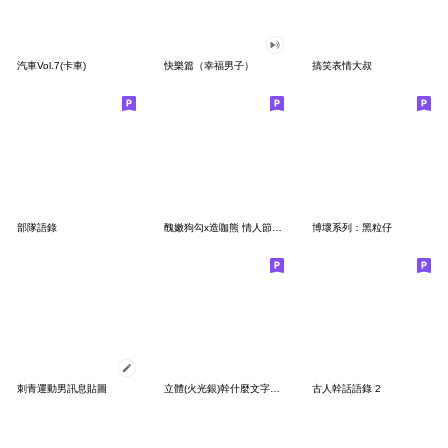
汽車Vol.7(卡車)
快樂篇（幸福男子）
搞笑表情大叔
部隊語錄
醜嫩狗勾x造咖熊 情人節快樂(•o•)/
博壞系列：黑粒仔
刺青運動男訊息貼圖
立體(火光銀)幹什麼文字貼圖_台語
古人幹話語錄 2