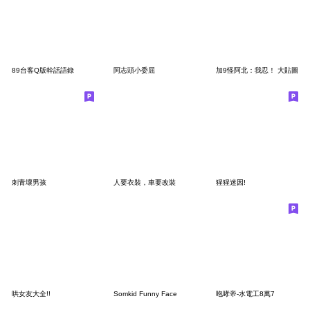
89台客Q版幹話語錄
阿志頭小委屈
加9怪阿北：我忍！ 大貼圖
刺青壞男孩
人要衣裝，車要改裝
猩猩迷因!
哄女友大全!!
Somkid Funny Face
咆哮帝-水電工8萬7