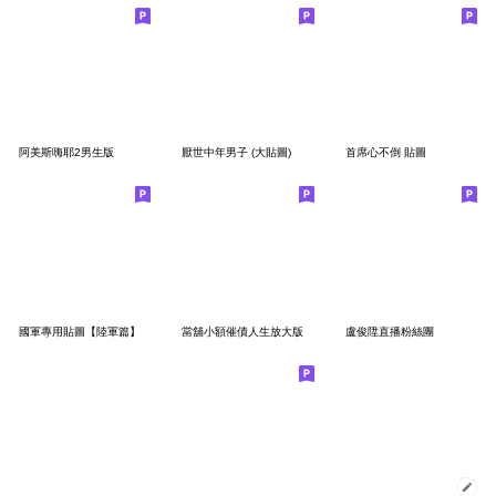
阿美斯嗨耶2男生版
厭世中年男子 (大貼圖)
首席心不倒 貼圖
國軍專用貼圖【陸軍篇】
當舖小額催債人生放大版
盧俊陞直播粉絲團