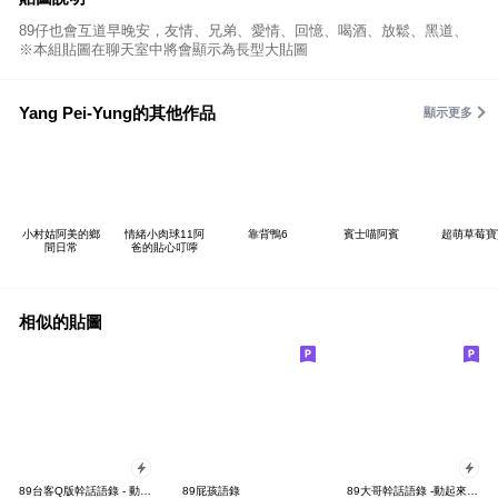
89仔也會互道早晚安，友情、兄弟、愛情、回憶、喝酒、放鬆、黑道、
※本組貼圖在聊天室中將會顯示為長型大貼圖
Yang Pei-Yung的其他作品
顯示更多
小村姑阿美的鄉
情緒小肉球11阿
靠背鴨6
賓士喵阿賓
超萌草莓寶
間日常
爸的貼心叮嚀
相似的貼圖
89台客Q版幹話語錄 - 動起來 (全螢幕)
89屁孩語錄
89大哥幹話語錄 -動起來 (全螢幕)