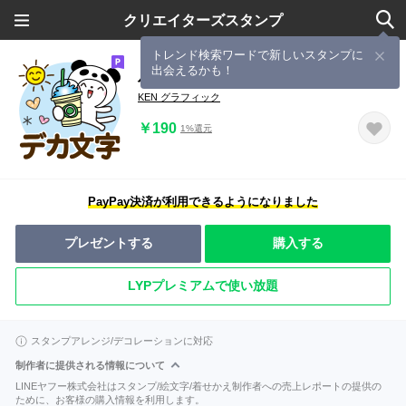
クリエイターズスタンプ
トレンド検索ワードで新しいスタンプに
出会えるかも！
パンダ被り物♡ゆるねこ【デカ文字】
KEN グラフィック
￥190
1%還元
PayPay決済が利用できるようになりました
プレゼントする
購入する
LYPプレミアムで使い放題
スタンプアレンジ/デコレーションに対応
制作者に提供される情報について
LINEヤフー株式会社はスタンプ/絵文字/着せかえ制作者への売上レポートの提供の
ために、お客様の購入情報を利用します。