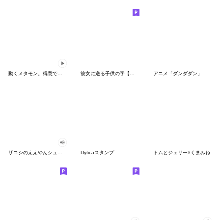
動くメタモン。得意でも苦手でもへんしん！
彼女に送る子供の字【カップル・彼氏】
アニメ「ダンダダン」
ザコシのええやんシューシュースタンプ
Dyticaスタンプ
トムとジェリー×くまみね