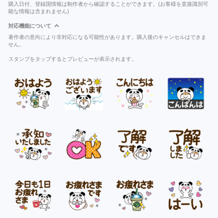
購入日付、登録国情報は制作者から確認することができます。(お客様を直接識別可
能な情報は含まれません)
対応機能について
著作者の意向により非対応になる可能性があります。購入後のキャンセルはできま
せん。
スタンプをタップするとプレビューが表示されます。