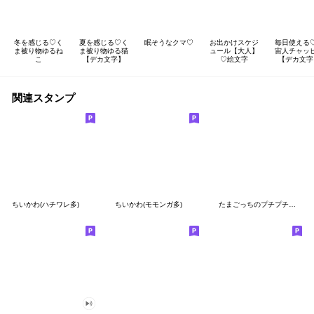
冬を感じる♡く
夏を感じる♡く
眠そうなクマ♡
お出かけスケジ
毎日使える
ま被り物ゆるね
ま被り物ゆる猫
ュール【大人】
宙人チャッ
こ
【デカ文字】
♡絵文字
【デカ文字
関連スタンプ
ちいかわ(ハチワレ多)
ちいかわ(モモンガ多)
たまごっちのプチプチおみせっち