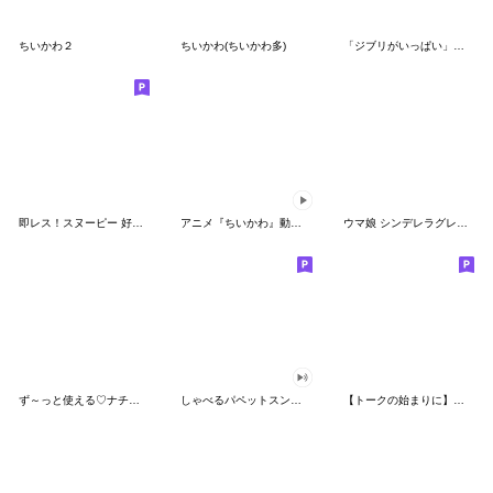
ちいかわ２
ちいかわ(ちいかわ多)
「ジブリがいっぱい」スタンプ
即レス！スヌーピー 好印象な長文スタンプ
アニメ『ちいかわ』動くLINEスタンプ vol.1
ウマ娘 シンデレラグレイ かんたんオグリ
ず～っと使える♡ナチュラルガール
しゃべるパペットスンスン（HAPPY）
【トークの始まりに】ゆるカワ♪スヌーピー