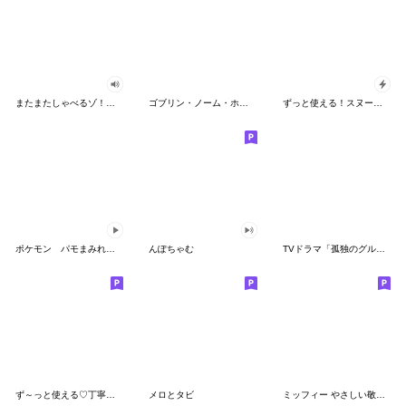
またまたしゃべるゾ！クレヨンしんちゃん
ゴブリン・ノーム・ホーン
ずっと使える！スヌーピーのグリーティング
ポケモン パモまみれスタンプ
んぽちゃむ
TVドラマ「孤独のグルメ」
ず～っと使える♡丁寧な敬語お辞儀スタンプ
メロとタビ
ミッフィー やさしい敬語スタンプ