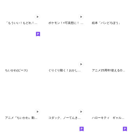
「もういい！もどれ！ピカチュウ！」
ポケモン！×可哀想に！ ムチっとスタンプ
絵本「パンどろぼう」
ちいかわ(ピース)
ぐりぐり動く！おかしなポケモンスタンプ
アニメ25周年!使えるONE PIECEスタンプ
アニメ『ちいかわ』動くLINEスタンプ vol.2
コダック、ノーてんきに悩み中！
ハローキティ ギャルバイブス♡