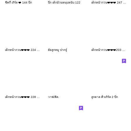
ชีคกี้ เกิร์ล ❤️ 144 บิ๊ก
บิ๊ก เด็กอ้วนหนุบหนับ 122
เด็กหน้ากวน❤️❤️❤️ 247 BIG
เด็กหน้ากวน❤️❤️❤️ 224 BIG
ยัยลูกหมู ปากจู๋
เด็กหน้ากวน❤️❤️❤️203 BIG
เด็กหน้ากวน❤️❤️❤️ 228 NoText
วาฟเฟิล.
ลูกตาล คิ้วเกิร์ล 2 บิ๊ก