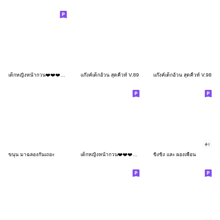
เด็กหญิงหน้ากวน❤️❤️❤️134 BIG
แก๊งค์เด็กอ้วน สุดคิ้วท์ V.89
แก๊งค์เด็กอ้วน สุดคิ้วท์ V.98
ขนุน มาฉลองกันเถอะ
เด็กหญิงหน้ากวน❤️❤️❤️189 No Text
ขิงขิง และ ผองเพื่อน