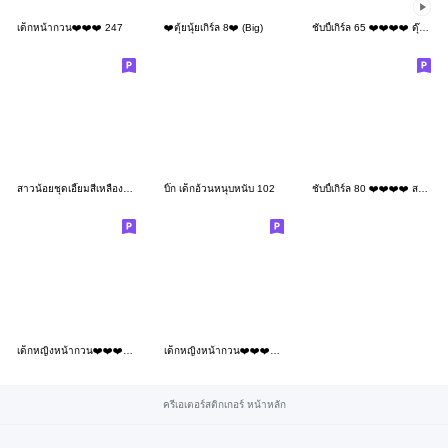
เด็กหน้ากวน❤️❤️❤️ 247
❤️ตุ้ยนุ้ยเกิร์ล 8❤️ (Big)
ชับบี้เกิร์ล 65 ❤️❤️❤️❤️ ดุ๊กดิ๊ก
สาวน้อยชุดเอี๊ยมสีเหลืองอ๋อย
บิ๊ก เด็กอ้วนหนุบหนับ 102
ชับบี้เกิร์ล 80 ❤️❤️❤️❤️ สงกรานต์
เด็กหญิงหน้ากวน❤️❤️❤️161 BIG
เด็กหญิงหน้ากวน❤️❤️❤️124 BIG
ครีเอเตอร์สติกเกอร์ หน้าหลัก