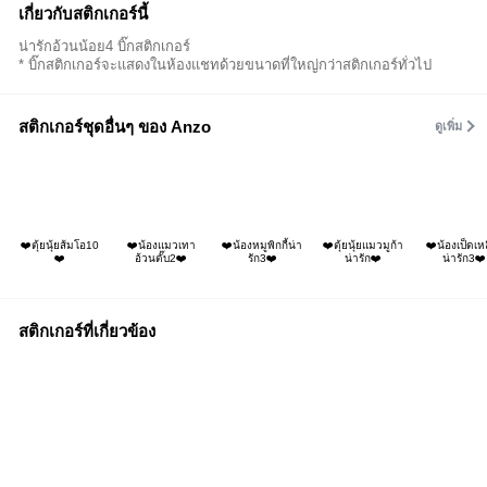
เกี่ยวกับสติกเกอร์นี้
น่ารักอ้วนน้อย4 บิ๊กสติกเกอร์
* บิ๊กสติกเกอร์จะแสดงในห้องแชทด้วยขนาดที่ใหญ่กว่าสติกเกอร์ทั่วไป
สติกเกอร์ชุดอื่นๆ ของ Anzo
ดูเพิ่ม
❤️ตุ้ยนุ้ยส้มโอ10
❤️น้องแมวเทา
❤️น้องหมูพิกกี้น่า
❤️ตุ้ยนุ้ยแมวมูก้า
❤️น้องเป็ดเห
❤️
อ้วนตั๊บ2❤️
รัก3❤️
น่ารัก❤️
น่ารัก3❤️
สติกเกอร์ที่เกี่ยวข้อง