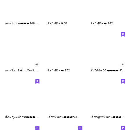
เด็กหน้ากวน❤️❤️❤️208 BIG
ชีคกี้ เกิร์ล ❤ 33
ชีคกี้ เกิร์ล ❤️ 142
เบาหวิว กลัวอ้วน บิ๊กสติกเกอร์ มีเสียง
ชีคกี้ เกิร์ล ❤️ 152
ชับบี้เกิร์ล 66 ❤️❤️❤️❤️ ดุ๊กดิ๊ก
เด็กหญิงหน้ากวน❤️❤️❤️148 NoText
เด็กหน้ากวน❤️❤️❤️241 BIG
เด็กหญิงหน้ากวน❤️❤️❤️115 BIG