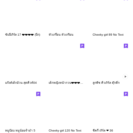
ชับบี้เกิร์ล 17 ❤️❤️❤️❤️ (บิ้ก)
หัวเกรี๊ยน หัวเกรียน
Cheeky girl 89 No Text
แก๊งค์เด็กอ้วน สุดคิ้วท์04
เด็กหญิงหน้ากวน❤️❤️❤️81 MINI
ลูกพีช คิ้วเกิร์ล ดุ๊กดิ๊ก
หมูบ๊อบ หมูน้อยจ้ำม่ำ 5
Cheeky girl 120 No Text
ชีคกี้ เกิร์ล ❤ 36