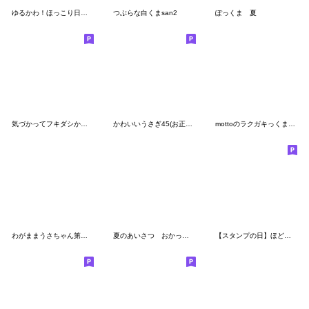
ゆるかわ！ほっこり日常スタンプ 1
つぶらな白くまsan2
ぽっくま 夏
気づかってフキダシからパンダ
かわいいうさぎ45(お正月・再販)
mottoのラクガキっくま♡超小さい
わがままうさちゃん第２２弾
夏のあいさつ おかっぱちゃんと猫
【スタンプの日】ほどほどにゆるいくま