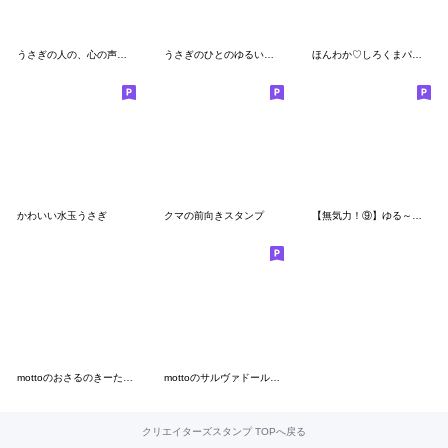
うさぎの人の、心の声出ちゃった 3
うさぎのひとのゆるい日常スタンプ
ほんわか♡しろくまパーカー（夏）
かわいい水玉うさぎ
クマの前向きスタンプ
【無気力！⑨】ゆる～いシンプルベア★
mottoのおさるのきーたん♡挨拶（再）
mottoのサルヴァドール・サル♡日常
クリエイターズスタンプ TOPへ戻る