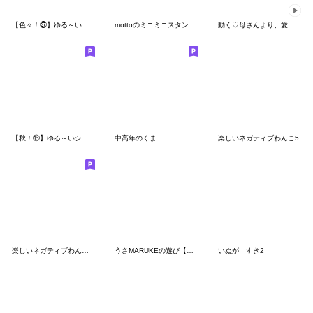
【色々！㉗】ゆる～いシンプルベア★
mottoのミニミニスタンプ♡②サクッと♪
動く♡母さんより、愛を込めて♡
【秋！⑯】ゆる～いシンプルベア★
中高年のくま
楽しいネガティブわんこ5
楽しいネガティブわんこ【夏】
うさMARUKEの遊び【連絡】
いぬが すき2