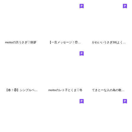
mottoの渋うさぎ♡挨拶
【一言メッセージ！⑰】ゆるいシンプルベア
かわいいうさぎ38(よく使う挨拶)
【春！㉕】シンプルベア＆時々ハルちゃん
mottoのレト子とくま♡冬
てきとーな人の為の敬語スタンプ