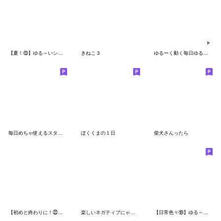
【夏！⑬】ゆる～いシンプルベア★
きねこ３
ゆるーく動く毎日ゆるくま
毎日めちゃ使えるスタンプ
ぼくくまの１日
柴犬さんったら
【初めと終わりに！㉒】シンプルベア★
楽しいネガティブにゃんこ4
【日常色々⑱】ゆる～いシンプルベア★