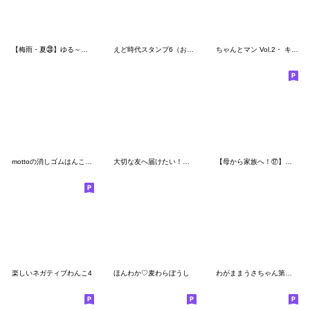
【梅雨・夏㉘】ゆる～いシンプルベア★
えど時代スタンプ6（おっかさん編）
ちゃんとマン Vol.2・ キンダーブック公式
mottoの消しゴムはんこっくま♡挨拶
大切な友へ届けたい！毎日使えるうさぎ
【母から家族へ！⑰】ゆる～いシンプルベア
楽しいネガティブわんこ4
ほんわか♡麦わらぼうし
わがままうさちゃん第２０弾