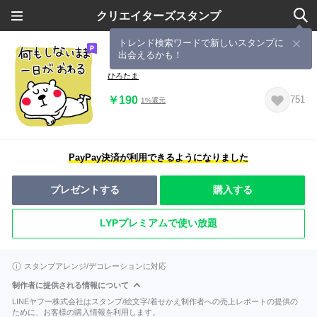
クリエイターズスタンプ
トレンド検索ワードで新しいスタンプに
出会えるかも！
くまさんのゆるーい休日
ひろたま
￥190
751
1%還元
PayPay決済が利用できるようになりました
プレゼントする
購入する
LYPプレミアムで使い放題
スタンプアレンジ/デコレーションに対応
制作者に提供される情報について
LINEヤフー株式会社はスタンプ/絵文字/着せかえ制作者への売上レポートの提供の
ために、お客様の購入情報を利用します。