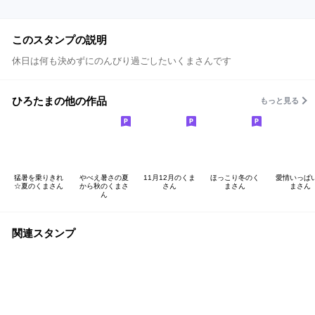
このスタンプの説明
休日は何も決めずにのんびり過ごしたいくまさんです
ひろたまの他の作品
もっと見る
猛暑を乗りきれ
やべえ暑さの夏
11月12月のくま
ほっこり冬のく
愛情いっぱ
☆夏のくまさん
から秋のくまさ
さん
まさん
まさん
ん
関連スタンプ