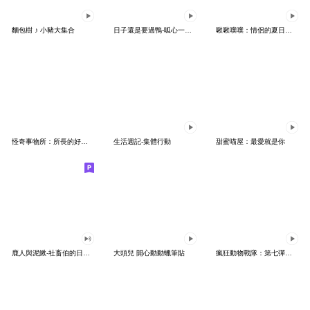
麵包樹 ♪ 小豬大集合
日子還是要過鴨-呱心一下鴨
啾啾噗噗：情侶的夏日時光♡
怪奇事物所：所長的好日子要來力
生活週記-集體行動
甜蜜喵屋：最愛就是你
鹿人與泥鰍-社畜伯的日常有聲貼圖
大頭兒 開心動動蠟筆貼
瘋狂動物戰隊：第七彈出任務