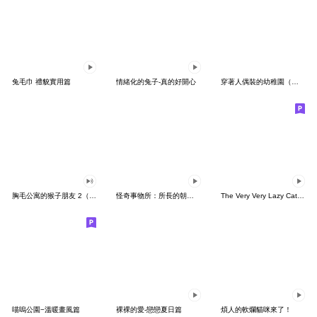
兔毛巾 禮貌實用篇
情緒化的兔子-真的好開心
穿著人偶裝的幼稚園（海洋班）
胸毛公寓的猴子朋友 2（有聲動態）
怪奇事物所：所長的朝九晚五
The Very Very Lazy Cat 慵懶動起來～
喵嗚公園−溫暖畫風篇
裸裸的愛-戀戀夏日篇
煩人的軟爛貓咪來了！