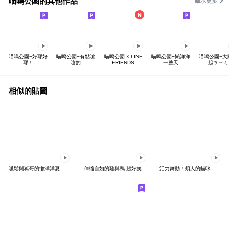
喵嗚公園的其他作品
顯示更多
喵嗚公園−好耶好
喵嗚公園−有點嗆
喵嗚公園 × LINE
喵嗚公園−懶洋洋
喵嗚公園−大
耶！
嗆的
FRIENDS
一整天
起ㄎㄧㄤ
相似的貼圖
呱鬆與狐哥的懶洋洋夏天 - 動態貼圖
伸縮自如的雞與鴨 超好笑
活力舞動！煩人的貓咪★迷你版 2