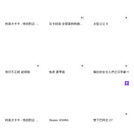
柯基犬卡卡 - 情侶對話 卡卡篇♪
豆卡頻道-全螢幕狗狗都沒你上班累
太監公公 8
塔仔不正經 超煩啪
兔君 夏季篇
瘋狂的女古人們之日常劇 !!
柯基犬卡卡 - 情侶對話 娜娜篇♪
Skater JOHN1
雙下巴阿北 27