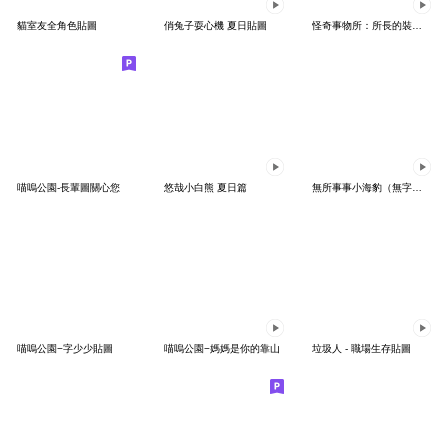
貓室友全角色貼圖
俏兔子耍心機 夏日貼圖
怪奇事物所：所長的裝模作young
喵嗚公園-長輩圖關心您
悠哉小白熊 夏日篇
無所事事小海豹（無字貼圖首登場！）
喵嗚公園−字少少貼圖
喵嗚公園−媽媽是你的靠山
垃圾人 - 職場生存貼圖