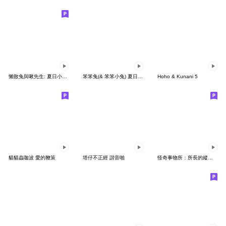
懶散兔與啾先生: 夏日小劇場
笨笨兔(& 笨笨小兔) 夏日出遊
Hoho & Kunani 5
貓貓蟲咖波 愛的鞭策
塔仔不正經 諧音啪
怪奇事物所：所長的縱慾過度