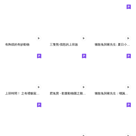
有夠煩的奇妙動物
三隻熊-憤怒的上班族
懶散兔與啾先生: 夏日小劇場
上班時間！ 之有禮貌寵物日！
肥兔寶 - 歡樂動物園之雞不可失!
懶散兔與啾先生：嘲諷小動作