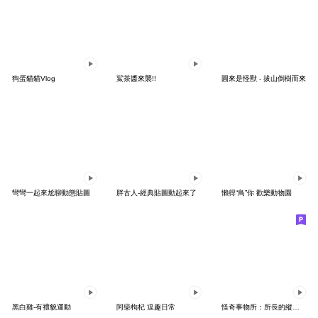
狗蛋貓貓Vlog
鯊茶醬來襲!!
圓來是怪獸 - 拔山倒樹而來
彎彎一起來尬聊動態貼圖
胖古人-經典貼圖動起來了
懶得“鳥”你 歡樂動物園
黑白雞-有禮貌運動
阿柴枸杞 逗趣日常
怪奇事物所：所長的縱慾過度