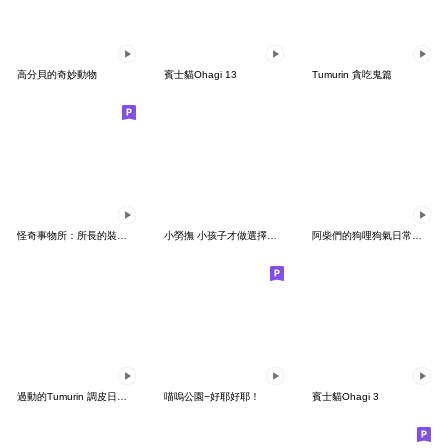
高分貝的奇妙動物
賓士貓Ohagi 13
Tumurin 貪吃鬼篇
怪奇事物所：所長的裝模作young
小勞撫 小孩子才做選擇全實用貼圖
阿柴們的狗哩狗氣日常第七彈
過動的Tumurin 調皮日常篇
喵嗚公園−好耶好耶！
賓士貓Ohagi 3