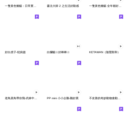
一隻黃色懶貓：日常實用！省空間貼圖
書法大師 2 之生活好動感
一隻黃色懶貓 全年都好用！祝福問候篇
好白虎子-犯病篇
白爛貓☆好棒棒☆
KETAWAN（隨聲附和）
老鳥菜鳥帶你飛-武林中二雞兄 X 小晴鴿
PP mini 小小企鵝-鵝好累
不友善的奇妙動物會動了5.0！