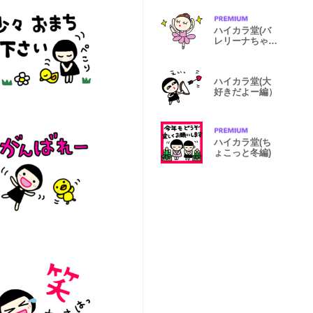
ハイカラ堂(バ
レリーナちゃん
編)
ハイカラ堂(大
好きだよー編）
ハイカラ堂(ち
ょこっと冬編)