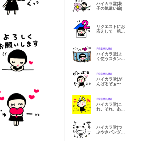
ハイカラ堂(花
子の気遣い編)
リクエストにお
応えして 第二
弾！
ハイカラ堂(よ
く使うスタンプ
悪ガキ編)
ハイカラ堂(が
んばるぞぉ〜年
末年始)修正版
ハイカラ堂(こ
れ、それ、あ
れ、どれ編)
ハイカラ堂(つ
ぶやきパンダ
編)