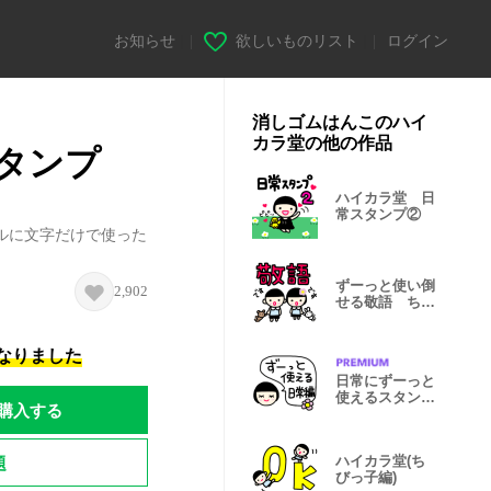
お知らせ
|
欲しいものリスト
|
ログイン
消しゴムはんこのハイ
カラ堂の他の作品
タンプ
ハイカラ堂 日
常スタンプ②
ルに文字だけで使った
ずーっと使い倒
2,902
せる敬語 ちび
っ子編
になりました
日常にずーっと
使えるスタンプ
購入する
編
題
ハイカラ堂(ち
びっ子編)