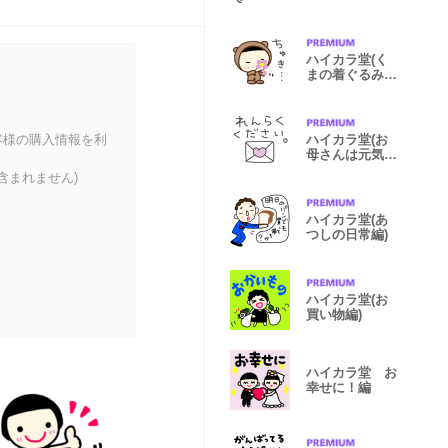
ハイカラ堂(く
まの着ぐるみ
編)
客様の購入情報を利
ハイカラ堂(お
母さんは元気だ
よー編)
含まれません)
ハイカラ堂(あ
つしの日常編)
ハイカラ堂(お
買い物編)
ハイカラ堂 お
幸せに！編