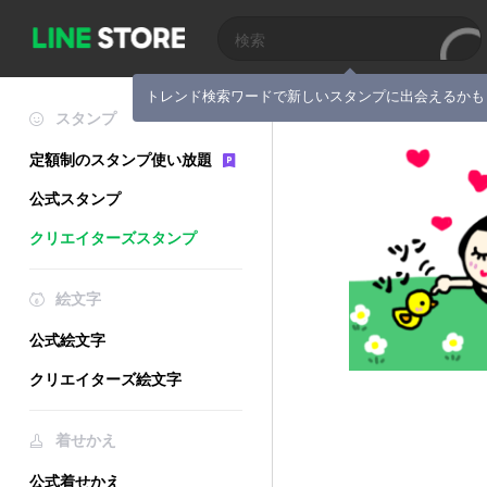
トレンド検索ワードで新しいスタンプに出会えるかも
スタンプ
定額制のスタンプ使い放題
公式スタンプ
クリエイターズスタンプ
絵文字
公式絵文字
クリエイターズ絵文字
着せかえ
公式着せかえ