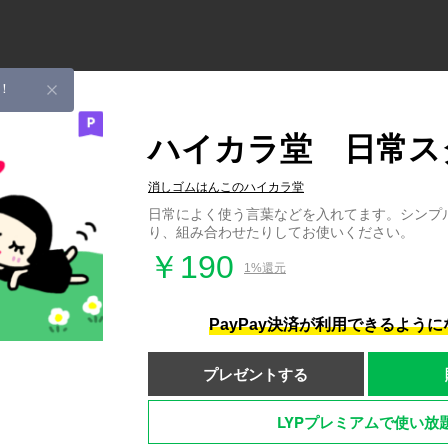
！
ハイカラ堂 日常ス
消しゴムはんこのハイカラ堂
日常によく使う言葉などを入れてます。シンプ
り、組み合わせたりしてお使いください。
￥190
1%還元
PayPay決済が利用できるよう
プレゼントする
LYPプレミアムで使い放