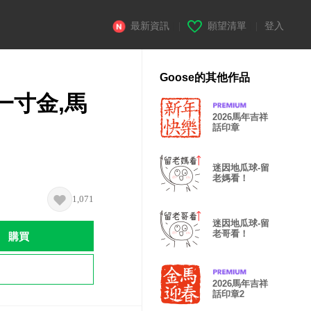
最新資訊
|
願望清單
|
登入
Goose的其他作品
一寸金,馬
2026馬年吉祥
話印章
迷因地瓜球-留
老媽看！
1,071
迷因地瓜球-留
購買
老哥看！
2026馬年吉祥
話印章2