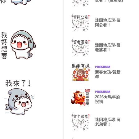
友看！ (通用版)
迷因地瓜球-留
阿公看！
迷因地瓜球-留
老婆看！
新春女孩-賀新
年
2026★馬年的
祝福
迷因地瓜球-留
老弟看！