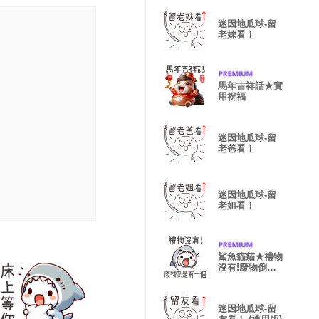
迷因地瓜球-留
老妹看！
馬年吉祥話★實
用祝福
迷因地瓜球-留
老爸看！
迷因地瓜球-留
老姐看！
鯊魚貓貓★禮物
沒有!廢物倒是
有一個
迷因地瓜球-留