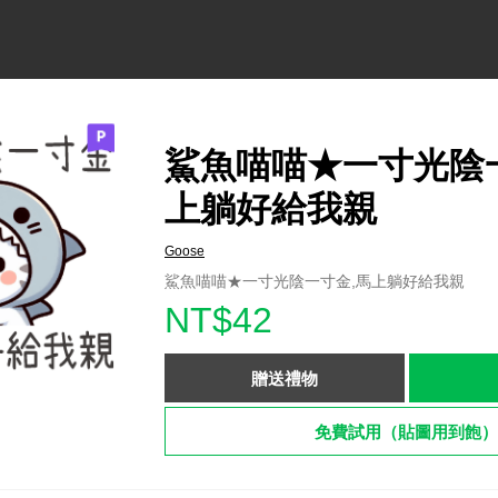
鯊魚喵喵★一寸光陰
上躺好給我親
Goose
鯊魚喵喵★一寸光陰一寸金,馬上躺好給我親
NT$42
贈送禮物
免費試用（貼圖用到飽）