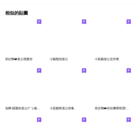
相似的貼圖
呆比鴨❤️老公我愛你
小貓熊找老公
小鯊貓老公交作業
包唧-親愛的老公(*´-`)-修正版
小鯊貓幫老公排毒
呆比鴨❤️你在哪裡呀(對老公說)