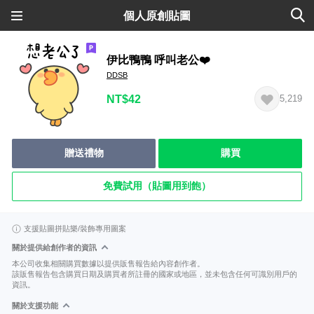
個人原創貼圖
伊比鴨鴨 呼叫老公❤️
DDSB
NT$42
5,219
贈送禮物
購買
免費試用（貼圖用到飽）
支援貼圖拼貼樂/裝飾專用圖案
關於提供給創作者的資訊
本公司收集相關購買數據以提供販售報告給內容創作者。
該販售報告包含購買日期及購買者所註冊的國家或地區，並未包含任何可識別用戶的
資訊。
關於支援功能