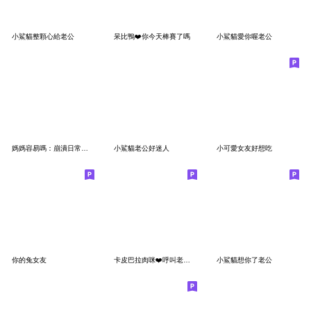
小鯊貓整顆心給老公
呆比鴨❤️你今天棒賽了嗎
小鯊貓愛你喔老公
媽媽容易嗎：崩潰日常｜好好保重｜停課啦
小鯊貓老公好迷人
小可愛女友好想吃
你的兔女友
卡皮巴拉肉咪❤️呼叫老公請回答
小鯊貓想你了老公