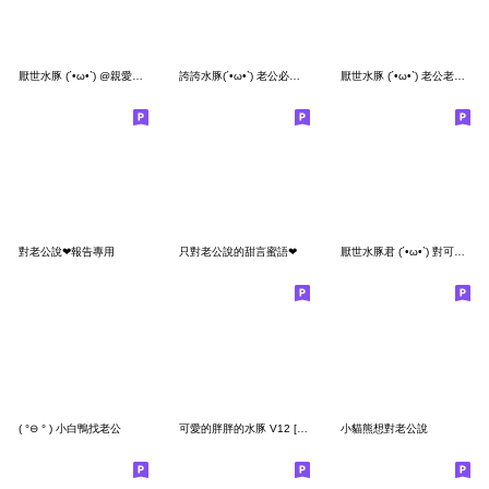
厭世水豚 (´•ω•`) @親愛的老公
誇誇水豚(´•ω•`) 老公必須誇誇
厭世水豚 (´•ω•`) 老公老公老公!!
對老公說❤報告專用
只對老公說的甜言蜜語❤
厭世水豚君 (´•ω•`) 對可愛老公說
( °⊖ ° ) 小白鴨找老公
可愛的胖胖的水豚 V12 [叫老公啦]
小貓熊想對老公說