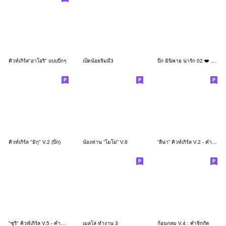
คิวท์เกิร์ล"อาโอริ" แบบบิ๊กๆ
เป็ดน้อยจิมมี่3
บิ๊ก มินิพาย น่ารัก 02 ❤️ แชทคำทำงาน
คิวท์เกิร์ล "มิกุ" V.2 (บิ๊ก)
น้องห่าน “โมโม่” V.8
“ลีน่า” คิวท์เกิร์ล V.2 - คำทำงานสุภาพ
"ซูริ" คิวท์เกิร์ล V.5 - คำทำงานสุภาพ
เมลโล่ ทำงาน 3
ก้อนกลม V.4 : คำจิกกัด