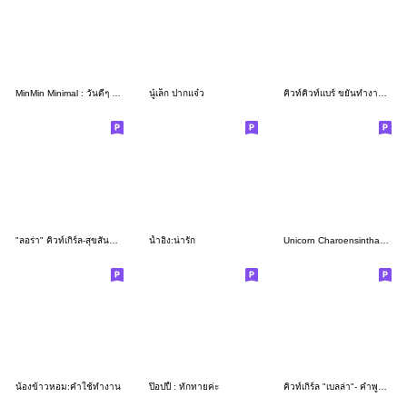
MinMin Minimal : วันดีๆ กับงานดีๆ
นู๋เล็ก ปากแจ๋ว
คิวท์คิวท์แบร์ ขยันทำงานนะคะ
"ลอร่า" คิวท์เกิร์ล-สุขสันต์วันสงกรานต์
น้ำอิง:น่ารัก
Unicorn Charoensinthani Thai Ver.
น้องข้าวหอม:คำใช้ทำงาน
ป๊อปปี้ : ทักทายค่ะ
คิวท์เกิร์ล "เบลล่า"- คำพูดห่วงใย