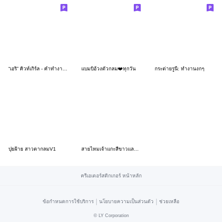
“เอริ” คิวท์เกิร์ล - คำทำงานสุภาพค่า
แบมบิอ้วงตัวกลม❤️ทุกวัน
กระต่ายรูนี่: ทำงานงกๆ
ปุยฝ้าย สาวตากลมV1
สายไหมเจ้าแกะสีขาวและเพื่อน
ครีเอเตอร์สติกเกอร์ หน้าหลัก
|
|
ข้อกำหนดการใช้บริการ
นโยบายความเป็นส่วนตัว
ช่วยเหลือ
©
LY Corporation