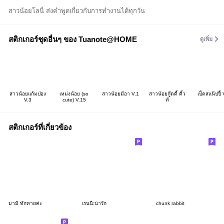
สาวน้อยโลนี่ ส่งคำพูดเกี่ยวกับการทำงานได้ทุกวัน
สติกเกอร์ชุดอื่นๆ ของ Tuanote@HOME
ดูเพิ่ม
สาวน้อยแก้มป่อง
เหม่งน้อย (so
สาวน้อยมีอา V.1
สาวน้อยกู๊ดดี้ คิ้ว
เป็ดสแน๊ปปี้ 
V.3
cute) V.15
ท์
สติกเกอร์ที่เกี่ยวข้อง
มามิ ทักทายค่ะ
เรนนี่:น่ารัก
chunk rabbit