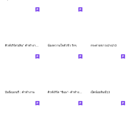
คิวท์เกิร์ล“อลิน" คำทำงานสุภาพ
น้องหวานใจตัวจิ๋ว รักๆ
กระต่ายขาวเปาเปา3
บันนี่เบเกอรี่ : คำทำงาน
คิวท์เกิร์ล "ชิเอะ"- คำทำงานสุภาพ
เป็ดน้อยจิมมี่13