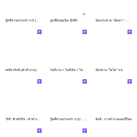
กู้ดดี้ห่านปากแจ๋ว V.5 (คำจิกกัด)
ลูกเจี๊ยบนุ่มนิ่ม ดุ๊กดิ๊ก
น้องกระต่าย "เอ็มม่า" - คำจิกกัด
เหมียวจินนี่ (คำทำงาน)
ไม่มีงาน = ไม่มีเงิน = ไม่มีหวานใจ
น้องห่าน “โมโม่” V.6
"มิมิ" คิวท์เกิร์ล - คำทำงานน่ารัก
กู้ดดี้ห่านปากแจ๋ว V.22 : โหมดทำงาน
จินนี่ : การทำงานและปีใหม่