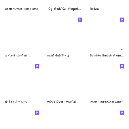
Doctor Order From Home
"มิยู" คิวท์เกิร์ล - คำพูดห่วงใยแบบบิ๊กๆ
ขิงอ่อน.
เยลโล่เจ้าเป็ดตัวอ้วน
เบเร่ต์ ชับบี้เกิร์ล :)
Sumikko Gurashi คำพูดดีต่อใจ
น้ำขิง : คำทำงาน
หมีขาวจีวาย : หมดไฟ
Intern RorPorChor Order