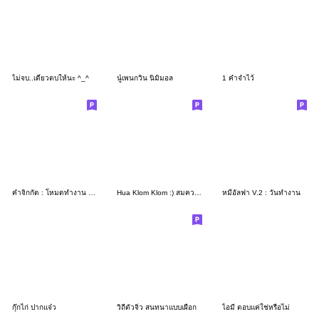
ไม่จบ..เดี๋ยวตบให้นะ ^_^
นู๋เพนกวิน นิมิมอล
1 คำจำไว้
คำจิกกัด : โหมดทำงาน -..-"
Hua Klom Klom :) สมควรล่ะ!! +_+
หมีอัลฟา V.2 : วันทำงาน
กุ๊กไก่ ปากแจ๋ว
วิถีตัวจิ๋ว สนทนาแบบเผือก
ไอมี่ ตอบแค่ใช่หรือไม่