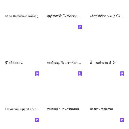
Khao Huaklom is working.
ฤดูร้อนทั่วไปโมจินุ่มนิ่ม!นกชิมะเอนากะ
แจ็คห่านขาว V.4 (คำใหญ่ คำทำงาน)
ชีวิตติดตลก 1
พุดดิ้งหนูเกรียน ชุดทำงาน 2024 by Ayumi
หัวกลมทำงาน คำอิต
Kratai noi Support noi se "__"
หมีเบนนี่ & เพนกวินเพนนี่
น้องสามกับน้องนิล