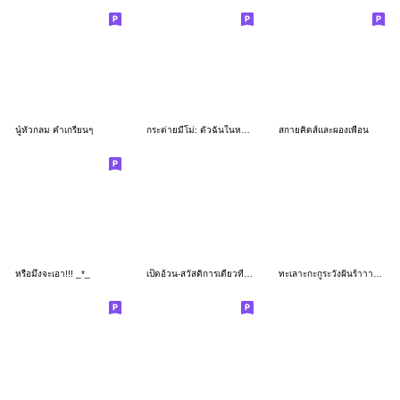
นู๋หัวกลม คำเกรียนๆ
กระต่ายมีโม่: ตัวฉันในหนึ่งวัน
สกายคิดส์และผองเพื่อน
หรือมึงจะเอา!!! _*_
เป็ดอ้วน-สวัสดิการเดียวที่มี เบิกพาราได้
ทะเลาะกะกูระวังฝันร้าาาย -*-