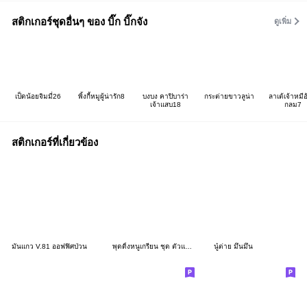
สติกเกอร์ชุดอื่นๆ ของ บิ๊ก บิ๊กจัง
ดูเพิ่ม
เป็ดน้อยจิมมี่26
พิ้งกี้หมูผู้น่ารัก8
บงบง คาปิบาร่า
กระต่ายขาวลูน่า
ลาเต้เจ้าหมี
เจ้าแสบ18
กลม7
สติกเกอร์ที่เกี่ยวข้อง
มันแกว V.81 ออฟฟิศป่วน
พุดดิ้งหนูเกรียน ชุด ตัวแม่ตัวมัม 2026
นู๋ต่าย มึนมึน