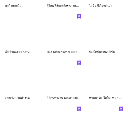
พุกกี้ เพนกวิน
ผู้ใหญ่สีสันสดใส♥สุภาพ＊นกชิมะเอนากะ
โมจิ : ขี้เกียจอ่า..า
เป็ดอ้วนแชททำงาน
Hua Klom Klom :) จะอดตายอยู่แล้ว!
ปอเป็ดบ่นงาน2 สีเข้ม
อากะจัง : วันทำงาน
วิถีคนทำงาน แบบลาออกไม่ได้ ไม่มีกิน
ห่านน่ารัก “โมโม่” V.27 ทำงานๆ