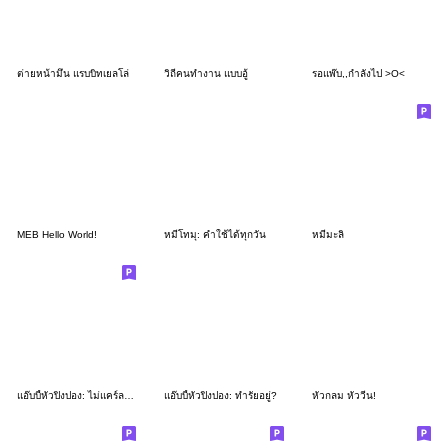
ต่ายหน้ามึน แรบบิทเยลโล่
วิถีคนทำงาน แบบอู้
รอแพ๊บ,,กำลังไป >O<
MEB Hello World!
หมีโทมุ: คำใช้ได้ทุกวัน
หมีมะลิ
แอ๊บบี้หัวปิงปอง: ไม่แคร์ละจ้า
แอ๊บบี้หัวปิงปอง: ทำรัยอยู่?
หัวกลม หัววีน!