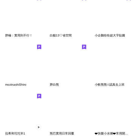
胖極：實用到不行！
白貓13♡省空間
小企鵝恰恰超大字貼圖
mozinashiShiro
胖白熊
小軟熊熊✩認真去上班
拉希和坨坨羊1
熊巴實用日常回覆
❤️快樂小水獺❤️常用開心禮貌篇❤️