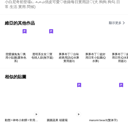
小白尼奇初登場૮₍ ˶•ᴗ•˶₎ა俏皮可愛♡收錄每日實用語♡(犬.狗狗.狗勾.日
常.生活.實用.問候)
維亞的其他作品
顯示更多
戀愛腦兔兔♡萬
透明系女友♡寶
豚豚布丁♡台味
豚豚布丁♡超好
豚豚布丁♡
用小貼圖(夏秋色
包情人節(無字篇)
經典用語(Q水豚
用日常小貼圖(Q
用日常(Q水
系)
實用篇3)
水豚)
用篇2)
相似的貼圖
動態✧神奇小刺猬✧常用好用
圓圓蔬果 胡蘿蔔
marumi bear3(繁体字)