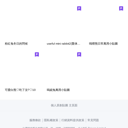
粉紅兔冬日的問候
useful mini rabbit2(繁体字)
嗚哩熊日常萬用小貼圖
可愛白熊♡吃了沒?♡10
嗚妮兔萬用小貼圖
個人原創貼圖 主頁面
|
|
|
服務條款
隱私權政策
行銷資料提供政策
常見問題