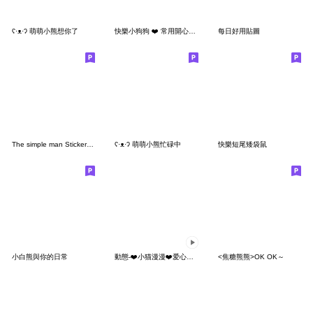
ʕ·ᴥ·ʔ 萌萌小熊想你了
快樂小狗狗 ❤️ 常用開心禮貌篇 ❤️
每日好用貼圖
The simple man Sticker(繁体字)
ʕ·ᴥ·ʔ 萌萌小熊忙碌中
快樂短尾矮袋鼠
小白熊與你的日常
動態-❤️小猫漫漫❤️爱心常用1❤️
<焦糖熊熊>OK OK～