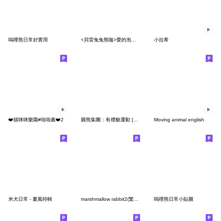
嗚哩熊日常好實用
<貝雷兔兔熊咖>愛的泡泡萬用小貼～
小拉希
❤️猫咪咪樂園#啦啦酱❤️2
圓熊集團：有禮貌運動 [Resale]
Moving animal english
米犬日常 - 畫風特輯
marshmallow rabbit2(繁体字)
嗚哩熊日常小貼圖