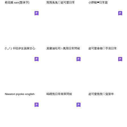
棉花糖 san(繁体字)
熊熊兔兔♡超可愛日常
小胖貓❤日常篇
(❛◡❛ ) 卡哇伊女孩揪甘心
莫蘭迪吐司✨萬用日常問候
超可愛食物♡手寫日常
Niwatori piyoko english
嗚哩熊日常簡單問候
超可愛熊熊♡賀新年