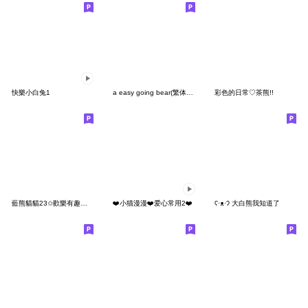
快樂小白兔1
a easy going bear(繁体字)
彩色的日常♡茶熊!!
藍熊貓貓23✩歡樂有趣日常生活
❤️小猫漫漫❤️爱心常用2❤️
ʕ·ᴥ·ʔ 大白熊我知道了