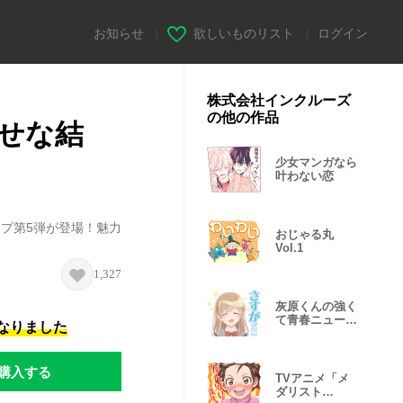
お知らせ
|
欲しいものリスト
|
ログイン
株式会社インクルーズ
の他の作品
せな結
少女マンガなら
叶わない恋
ンプ第5弾が登場！魅力
おじゃる丸
♪
Vol.1
1,327
灰原くんの強く
て青春ニューゲ
になりました
ーム
購入する
TVアニメ「メ
ダリスト