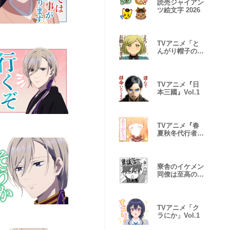
読売ジャイアン
ツ絵文字 2026
TVアニメ「と
んがり帽子のア
トリエ」
TVアニメ『日
本三國』Vol.1
TVアニメ『春
夏秋冬代行者
春の舞』Vol.1
寮舎のイケメン
同僚は至高のプ
レイメイト
TVアニメ「ク
ラにか」Vol.1