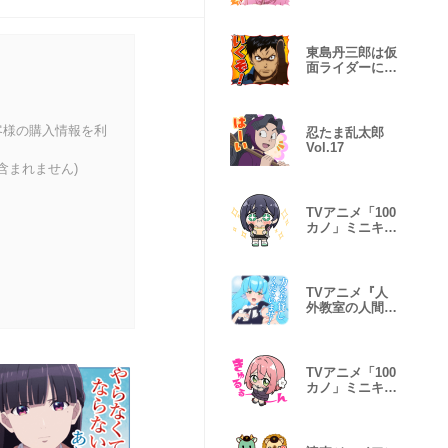
season２」
Vol.2
東島丹三郎は仮
面ライダーにな
りたい Vol.2
客様の購入情報を利
忍たま乱太郎
Vol.17
含まれません)
TVアニメ「100
カノ」ミニキャ
ラスタンプ2
TVアニメ『人
外教室の人間嫌
い教師』Vol.2
TVアニメ「100
カノ」ミニキャ
ラスタンプ１