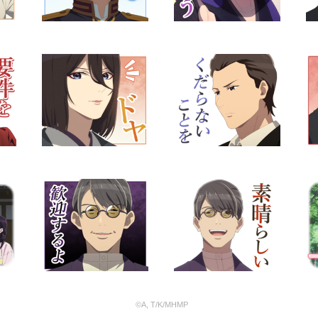
©A, T/K/MHMP