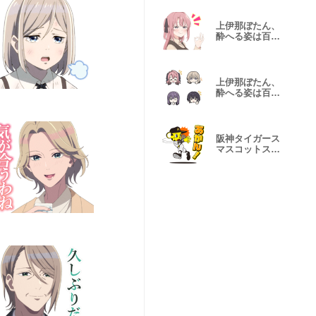
上伊那ぼたん、
酔へる姿は百合
の花 Vol.1
上伊那ぼたん、
酔へる姿は百合
の花
阪神タイガース
マスコットスタ
ンプ 2026