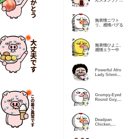
んスタンプ／ツ
ッコミ満載
無表情ニワト
リ、感情バグる
無表情ひよこ、
感情エラー中
Powerful Afro
Lady Silent
Life
Grumpy-Eyed
Round Guy,
Mood Glitch
Deadpan
Chicken,
Glitching
Moods