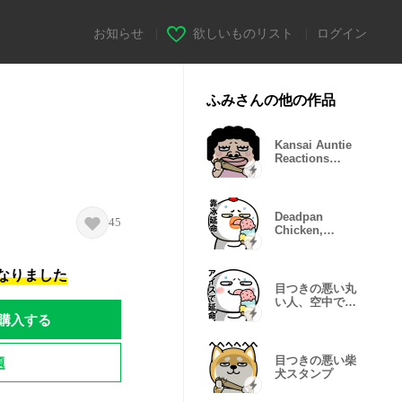
お知らせ
|
欲しいものリスト
|
ログイン
ふみさんの他の作品
Kansai Auntie
Reactions
Pack
Deadpan
45
Chicken,
Mood
Breakdown
になりました
目つきの悪い丸
い人、空中でバ
グる
購入する
題
目つきの悪い柴
犬スタンプ