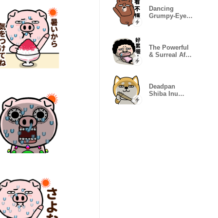
Dancing
Grumpy-Eyed
Bear Pop-up.
The Powerful
& Surreal Afro
Lady Life
Deadpan
Shiba Inu
Popup
Stickers