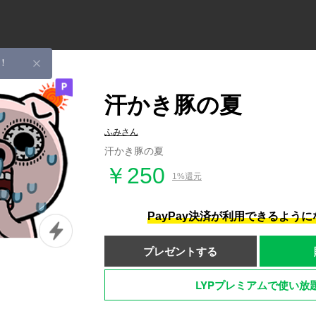
！
汗かき豚の夏
ふみさん
汗かき豚の夏
￥250
1%還元
PayPay決済が利用できるよう
プレゼントする
LYPプレミアムで使い放