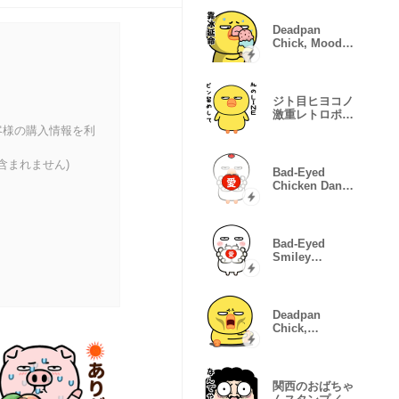
Deadpan
Chick, Mood
Error
ジト目ヒヨコノ
激重レトロポッ
プ
客様の購入情報を利
含まれません)
Bad-Eyed
Chicken Dance
Set
Bad-Eyed
Smiley
Reactions
Deadpan
Chick,
Glitching
Moods
関西のおばちゃ