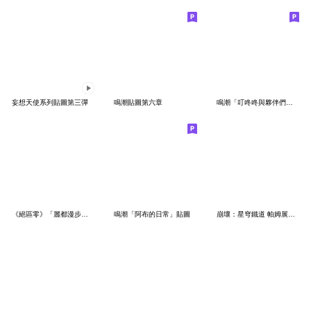
妄想天使系列貼圖第三彈
鳴潮貼圖第六章
鳴潮「叮咚咚與夥伴們」貼圖
《絕區零》「麗都漫步」系列貼圖第七彈
鳴潮「阿布的日常」貼圖
崩壞：星穹鐵道 帕姆展覽館 第二十八彈