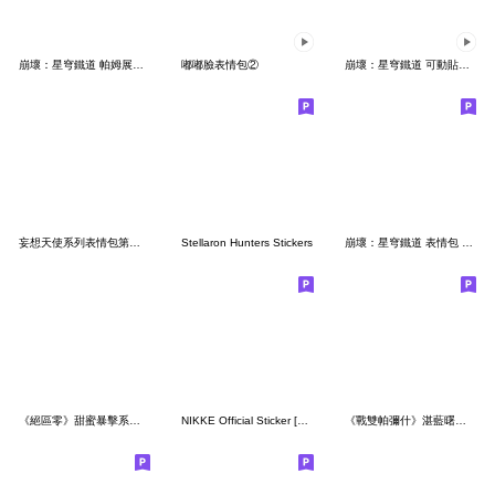
崩壞：星穹鐵道 帕姆展覽館 第二十彈
嘟嘟臉表情包②
崩壞：星穹鐵道 可動貼圖 帕姆駕到！第二弾
妄想天使系列表情包第二弹
Stellaron Hunters Stickers
崩壞：星穹鐵道 表情包 帕姆展覽館 第九彈
《絕區零》甜蜜暴擊系列貼圖
NIKKE Official Sticker [3rd Batch]
《戰雙帕彌什》湛藍曙日貼圖