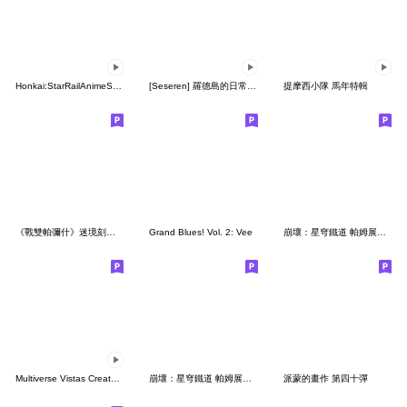
Honkai:StarRailAnimeSticker
[Seseren] 羅德島的日常 ver.5
提摩西小隊 馬年特輯
《戰雙帕彌什》迷境刻痕貼圖
Grand Blues! Vol. 2: Vee
崩壞：星穹鐵道 帕姆展覽館 第十九彈
Multiverse Vistas Creator sticker
崩壞：星穹鐵道 帕姆展覽館 第十七彈
派蒙的畫作 第四十彈