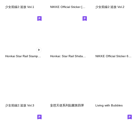
少女前線2:追放 Vol.1
NIKKE Official Sticker [6th Batch]
少女前線2:追放 Vol.2
Honkai Star Rail Stamp Pack
Honkai: Star Rail Shidare Chibi Stickers
NIKKE Official Sticker 6th Batch
少女前線2:追放 Vol.3
妄想天使系列貼圖第四彈
Living with Bubbles