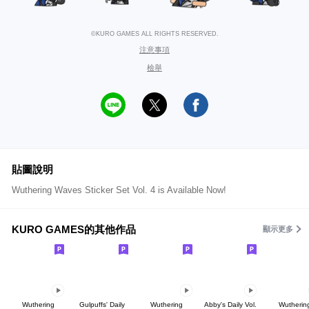
©KURO GAMES ALL RIGHTS RESERVED.
注意事項
檢舉
貼圖說明
Wuthering Waves Sticker Set Vol. 4 is Available Now!
KURO GAMES的其他作品
顯示更多
Wuthering
Gulpuffs' Daily
Wuthering
Abby's Daily Vol.
Wutherin