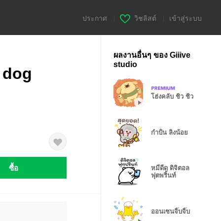
ประกาศ
|
วิชลิสต์
|
เข้าสู่ระบบ
ผลงานอื่นๆ ของ Giiive
studio
 dog
โฮ่งคลับ ชิว ชิว
กำปั้น ลิงน้อย
ซื้อ
หมีดีด ดิจิตอล
ฟุตพริ้นท์
ออนเซนจิ๊บจิ๊บ