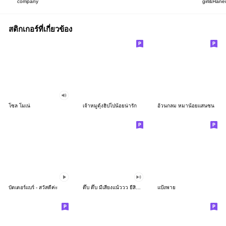
company
girl&Hane
สติกเกอร์ที่เกี่ยวข้อง
โซล โมเน่
เจ้าหมูดุ้งฮิปโปน้อยน่ารัก
อ้วนกลม หมาน้อยแสนซน
บัตเตอร์แบร์ - สวัสดีค่ะ
ดึ๊บ ดึ๊บ มีเสียงแน้ววว ยี่สิบห้า
แป้งพาย