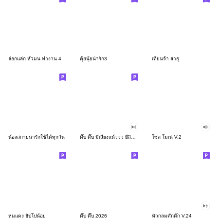
ล่อกแล่ก หัวมน ทำงาน 4
ตุ้ยนุ้ยน่ารัก3
เทียนจ้า สาธุ
น้องสกายน่ารักใช้ได้ทุกวัน
ดึ๊บ ดึ๊บ มีเสียงแน้ววว ยี่สิบสอง
โซล โมเน่ V.2
หมูแดง ฮิปโปน้อย
ดึ๊บ ดึ๊บ 2026
หัวกลมดุ๊กดิ๊ก V.24