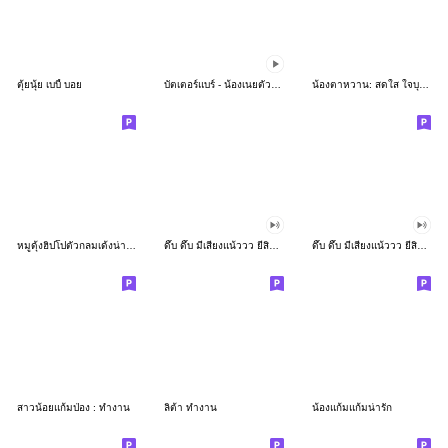
ตุ้ยนุ้ย เบบี้ บอย
บัตเตอร์แบร์ - น้องเนยตัวตึง พุงเต่ง
น้องตาหวาน: สดใส ใจบุญ (สีพาสเทล)
หมูดุ้งฮิปโปตัวกลมเด้งน่ารัก
ดึ๊บ ดึ๊บ มีเสียงแน้ววว ยี่สิบเจ็ด
ดึ๊บ ดึ๊บ มีเสียงแน้ววว ยี่สิบหก
สาวน้อยแก้มป่อง : ทำงาน
ลิต้า ทำงาน
น้องแก้มแก้มน่ารัก