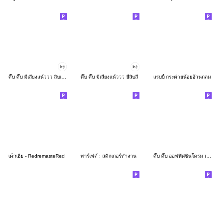
ดึ๊บ ดึ๊บ มีเสียงแน้ววว สิบเก้า
ดึ๊บ ดึ๊บ มีเสียงแน้ววว ยี่สิบสี่
แรบบี้ กระต่ายน้อยอ้วนกลม
เด็กเฮีย - RedremasteRed
พาร์เฟ่ต์ : สติกเกอร์ทำงาน
ดึ๊บ ดึ๊บ ออฟฟิศซินโดรม เจ็ด