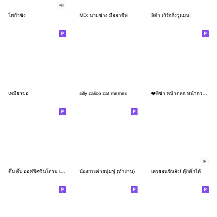
โพก้าซัง
MD: นายช่าง มืออาชีพ
ลิต้า เวิร์กกิ้งวูแมน
เหมียวขอ
silly calico cat memes
❤️ลิซ่า หน้าตลก หน้ากวน!❤️
ดึ๊บ ดึ๊บ ออฟฟิศซินโดรม เก้า
น้องกระต่ายนุ่มฟู (ทำงาน)
เครยอนชินจัง! ดุ๊กดิ๊กได้