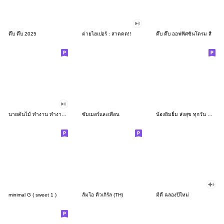
ดึ๊บ ดึ๊บ 2025
ต่ายไฮเปอร์ : สาดดด!!
ดึ๊บ ดึ๊บ ออฟฟิศซินโดรม สี่
นายต้นไม้ ทำงาน ทำงาน ทำงาน!!!
ซัมเมอร์และเพื่อน
น้องยิมยิ้ม ส่งสุข ทุกวัน CutePastel THA
minimal G ( sweet 1 )
ส้มโอ คิ้วเกิร์ล (TH)
มีดี้ ฉลองปีใหม่