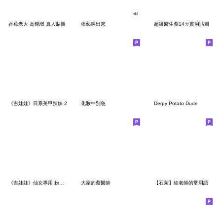
香蕉老大 高銘璟 真人貼圖
張藝叫出來
超級醫生蔡14ㄉ實用貼圖
《吉娃娃》日系美甲辣妹 2
化妝中別急
Derpy Potato Dude
《吉娃娃》仙女專用 粉紅梗圖 - 文字版
大家的蔡醫師
【石茉】給老師的常用語