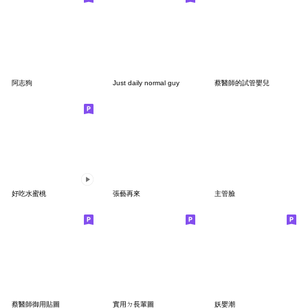
阿志狗
Just daily normal guy
蔡醫師的試管嬰兒
好吃水蜜桃
張藝再來
主管臉
蔡醫師御用貼圖
實用ㄉ長輩圖
妖嬰潮