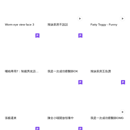
Worm eye view face 3
辣妹廚房不說話
Fatty Toggy - Funny
嘴砲專用7：制裁男友語錄大全(女友篇)
我是一次成功蔡醫師OK
辣妹廚房五告讚
張藝還來
陳全小喵開放領養中
我是一次成功蔡醫師OMG