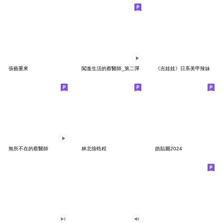
張藝重來
闖進生活的蔡醫師_第二彈
《吉娃娃》日系美甲辣妹
無所不在的蔡醫師
林北徐晧程
皓貼圖2024