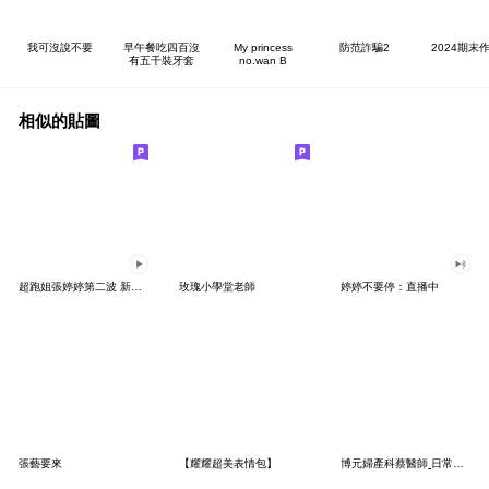
我可沒說不要
早午餐吃四百沒
My princess
防范詐騙2
2024期末
有五千裝牙套
no.wan B
相似的貼圖
超跑姐張婷婷第二波 新春第一炮
玫瑰小學堂老師
婷婷不要停：直播中
張藝要來
【耀耀超美表情包】
博元婦產科蔡醫師ˍ日常表情包