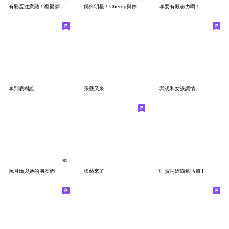
有彩蛋注意聽！蔡醫師動態有聲貼圖
媽抖明星！Cherng與婷婷的夢幻連動
李要有毅志力啊！
李到底樹誰
張藝又來
我想和女孩調情。
阮月嬌與她的朋友們
張藝來了
哩賀阿嬤霸氣貼圖!!!