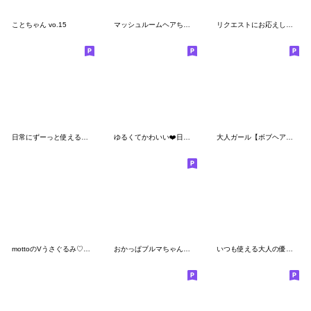
ことちゃん vo.15
マッシュルームヘアちゃん
リクエストにお応えして 第二弾！
日常にずーっと使えるスタンプ編
ゆるくてかわいい❤️日常スタンプ
大人ガール【ボブヘア編】
mottoのVうさぐるみ♡丁寧
おかっぱブルマちゃん【デカ文字②】
いつも使える大人の優しい気遣い 大人女子