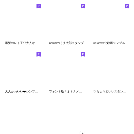
黒髪のレト子♡大人かわいい
riekimのくま太郎スタンプ
riekimの北欧風シンプル大きい文字スタンプ
大人かわいい❤️シンプル北欧風
フォント版＊オトナメルヘン＊6
♡ちょうどいいスタンプ♡２ [夏]