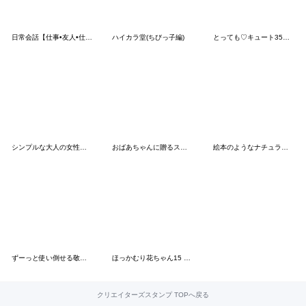
日常会話【仕事•友人•仕事•ママ友】
ハイカラ堂(ちびっ子編)
とっても♡キュート35 [挨拶]
シンプルな大人の女性用スタンプ・日常２
おばあちゃんに贈るスタンプ 2
絵本のようなナチュラルな北欧風スタンプ２
ずーっと使い倒せる敬語 ちびっ子編
ほっかむり花ちゃん15 可愛いあいさつ言葉
クリエイターズスタンプ TOPへ戻る