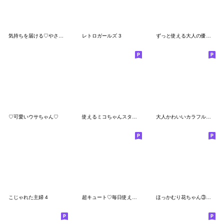
気持ちを届ける♡やさしさお団子ガール
レトロガールズ 3
ずっと使える大人の優しいきづかい大人女子
♡可愛いウサちゃん♡
使えるミコちゃんスタンプ
大人かわいいカラフル女子のスタンプ
こじゃれた主婦 4
超キュート♡毎日使える！2
ほっかむり花ちゃん③可愛い言葉