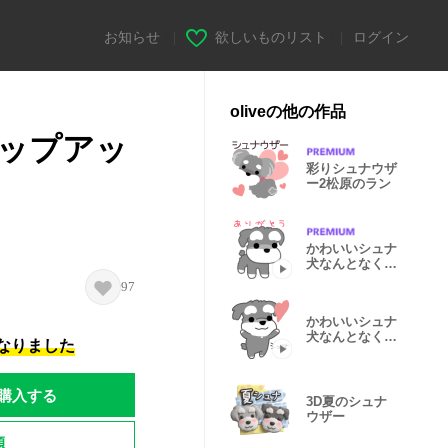
お知らせ
|
欲しいものリスト
|
ログイン
oliveの他の作品
ップアッ
彩りシュナウザ
ー2松原のラン
かわいいシュナ
犬なんとなく動
く3
97
かわいいシュナ
犬なんとなく動
になりました
くよ
購入する
3D夏のシュナ
ウザー
題