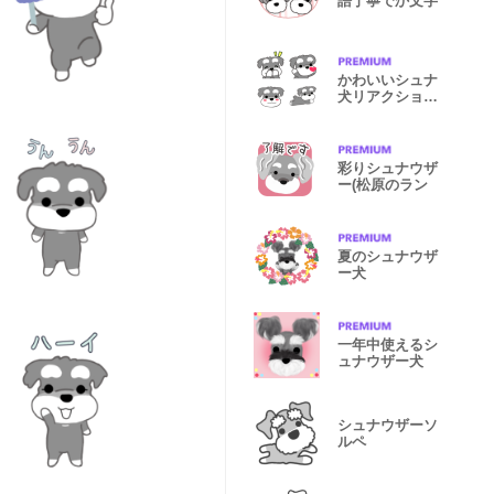
語丁寧でか文字
かわいいシュナ
犬リアクション
動く
彩りシュナウザ
ー(松原のラン
夏のシュナウザ
ー犬
一年中使えるシ
ュナウザー犬
シュナウザーソ
ルペ