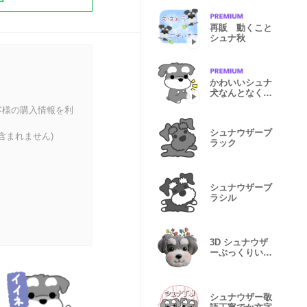
再販 動くこと
シュナ秋
かわいいシュナ
犬なんとなく動
く2
客様の購入情報を利
シュナウザーブ
含まれません)
ラック
シュナウザーブ
ラシル
3D シュナウザ
ーぷっくりいろ
いろ
シュナウザー敬