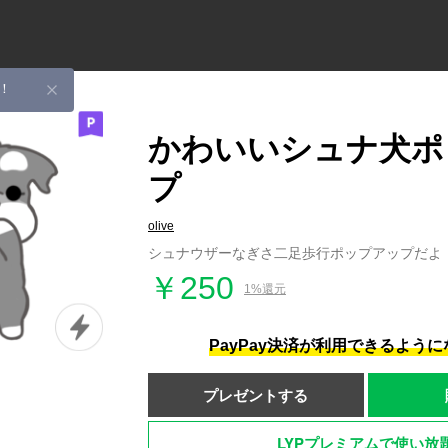
！
かわいいシュナ犬ポ
プ
olive
シュナウザーなぎさ二足歩行ポップアップだよ
￥250
1%還元
PayPay決済が利用できるよう
プレゼントする
LYPプレミアムで使い放