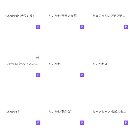
ちいかわ(ハチワレ多)
ちいかわ(モモンガ多)
たまごっちのプチプチおみせっち
しゃべるパペットスンスン
ちいかわ
ちいかわ３
ちいかわ４
ちいかわ(冬かな)
ミャクミャク 公式スタンプ第２弾