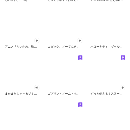
アニメ『ちいかわ』動くLINEスタンプ vol.2
コダック、ノーてんきに悩み中！
ハローキティ ギャルバイブス♡
またまたしゃべるゾ！クレヨンしんちゃん
ゴブリン・ノーム・ホーン
ずっと使える！スヌーピーのグリーティング