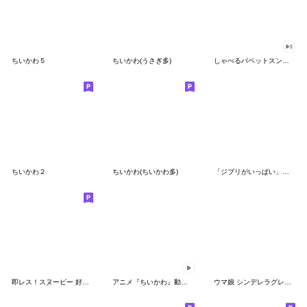
ちいかわ５
ちいかわ(うさぎ多)
しゃべるパペットスンスン（GOOD）
ちいかわ２
ちいかわ(ちいかわ多)
「ジブリがいっぱい」スタンプ
即レス！スヌーピー 好印象な長文スタンプ
アニメ『ちいかわ』動くLINEスタンプ vol.1
ウマ娘 シンデレラグレイ かんたんオグリ