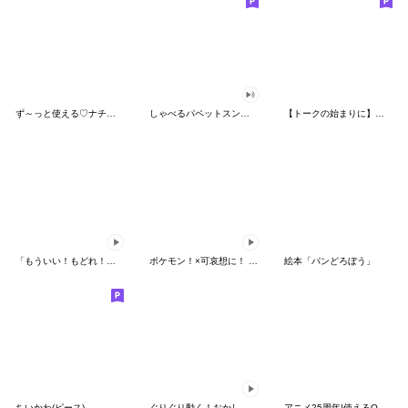
ず～っと使える♡ナチュラルガール
しゃべるパペットスンスン（HAPPY）
【トークの始まりに】ゆるカワ♪スヌーピー
「もういい！もどれ！ピカチュウ！」
ポケモン！×可哀想に！ ムチっとスタンプ
絵本「パンどろぼう」
ちいかわ(ピース)
ぐりぐり動く！おかしなポケモンスタンプ
アニメ25周年!使えるONE PIECEスタンプ