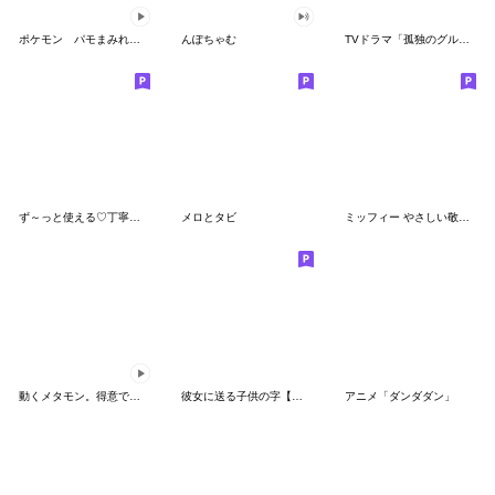
ポケモン パモまみれスタンプ
んぽちゃむ
TVドラマ「孤独のグルメ」
ず～っと使える♡丁寧な敬語お辞儀スタンプ
メロとタビ
ミッフィー やさしい敬語スタンプ
動くメタモン。得意でも苦手でもへんしん！
彼女に送る子供の字【カップル・彼氏】
アニメ「ダンダダン」