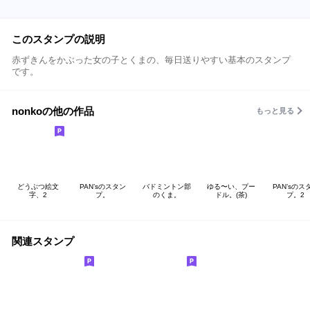
このスタンプの説明
赤ずきんをかぶった女の子とくまの、毎日送りやすい基本のスタンプ
です。
nonkoの他の作品
もっと見る
どうぶつ絵文
PAN’sのスタン
バドミントン部
ゆる〜い、プー
PAN’sのス
字、2
プ。
のくま。
ドル。(茶)
プ。2
関連スタンプ