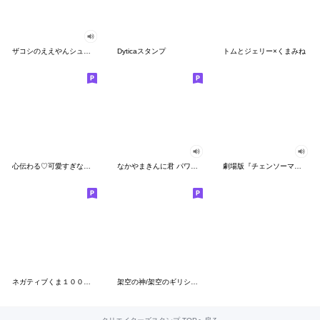
ザコシのええやんシューシュースタンプ
Dyticaスタンプ
トムとジェリー×くまみね
心伝わる♡可愛すぎない大人の長文スタンプ
なかやまきんに君 パワー!!スタンプ
劇場版『チェンソーマン レゼ篇』
ネガティブくま１００％ 憂鬱な一日
架空の神/架空のギリシャ神話