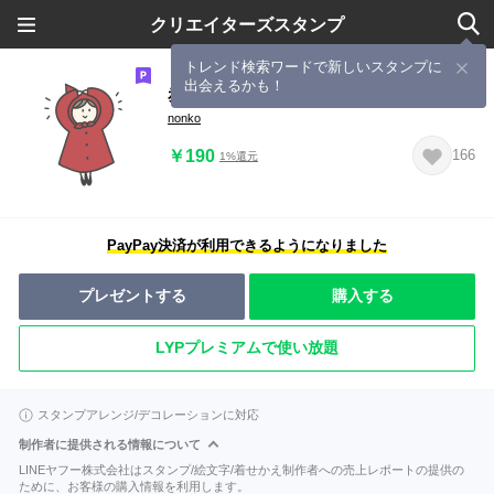
クリエイターズスタンプ
トレンド検索ワードで新しいスタンプに
出会えるかも！
赤ずきんちゃん、1
nonko
￥190
166
1%還元
PayPay決済が利用できるようになりました
プレゼントする
購入する
LYPプレミアムで使い放題
スタンプアレンジ/デコレーションに対応
制作者に提供される情報について
LINEヤフー株式会社はスタンプ/絵文字/着せかえ制作者への売上レポートの提供の
ために、お客様の購入情報を利用します。