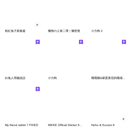
粉紅兔子新春篇
懶惰の人第二彈｜懶世熊
小力狗 2
白兔人用臉說話
小力狗
嘎嘎雞&屎蛋唐尼的職場雞飛狗跳
My friend rabbit 7 FIXED
NIKKE Official Sticker 6th Batch
Hoho & Kunani 6