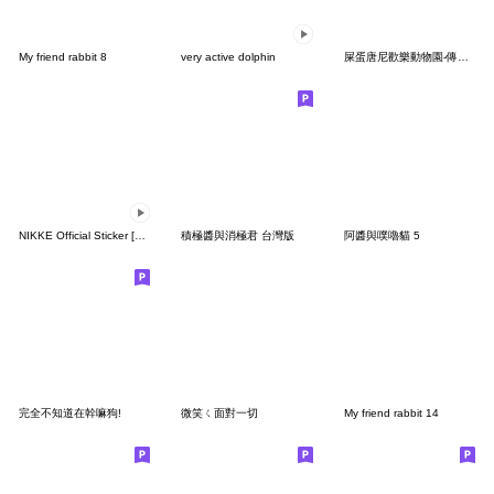
My friend rabbit 8
very active dolphin
屎蛋唐尼歡樂動物園-傳心意特輯
NIKKE Official Sticker [7th Batch]
積極醬與消極君 台灣版
阿醬與噗嚕貓 5
完全不知道在幹嘛狗!
微笑ㄑ面對一切
My friend rabbit 14