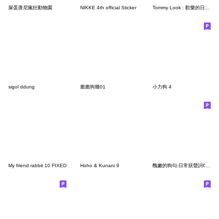
屎蛋唐尼瘋狂動物園
NIKKE 4th official Sticker
Tommy Look : 歡樂的日常2
sigol ddung
脆脆狗幾01
小力狗 4
My friend rabbit 10 FIXED
Hoho & Kunani 9
醜嫩的狗勾-日常狀聲詞ʕ•̫͡•ʔ