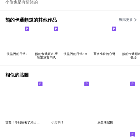
小偷也是有情緒的
熊的卡通頻道的其他作品
顯示更多
俠盜們的日常2
熊的卡通頻道-應
俠盜們的日常3.5
薪水小偷的心聲
熊的卡通頻道
該還算實用吧
登場
相似的貼圖
世熊！等到睡著了才出第二版！！
小力狗 3
屎蛋唐尼熊