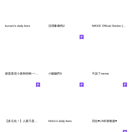
kunani's daily lives
活得像條狗2
NIKKE Official Sticker [3rd Batch]
屎蛋唐尼小黃狗特輯-一些日常的謎樣行為
小貓貓們6
不說了meme
【多元化！】人家只是隻貓咪嘛
Hoho's daily lives
貝拉♥LINE致敬篇♥