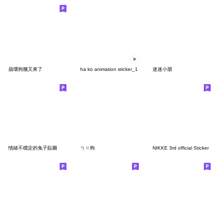
崩壞狗幾又來了
ha ko animation sticker_1
迷迷小朋
情緒不穩定的兔子貼圖
ㄅㄐ狗
NIKKE 3rd official Sticker