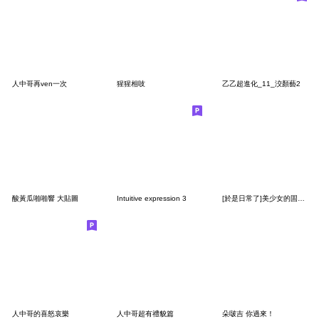
人中哥再ven一次
猩猩相吱
乙乙超進化_11_洨顏藝2
酸黃瓜啪啪響 大貼圖
Intuitive expression 3
[於是日常了]美少女的固有技能篇
人中哥的喜怒哀樂
人中哥超有禮貌篇
朵啵吉 你過來！