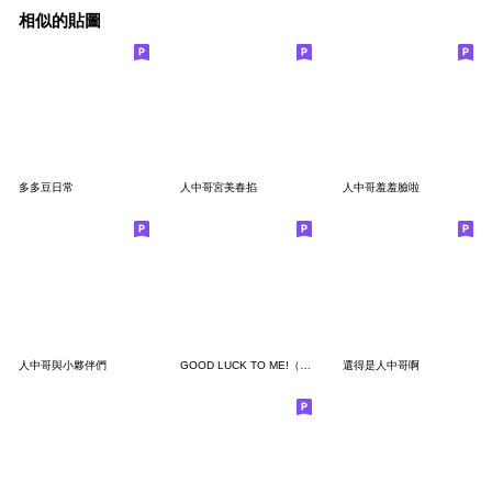
相似的貼圖
多多豆日常
人中哥宮美春掐
人中哥羞羞臉啦
人中哥與小夥伴們
GOOD LUCK TO ME!（左手畫畫）
還得是人中哥啊