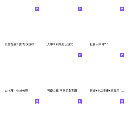
豆苗先生5 (好好講話很難篇)
人中哥到底有玩沒完
社畜人中哥2.0
白木耳，你好爸寶
可愛女孩 同事朋友實用
荷娜♥十二星座♥超實用 "早安、日常"用語