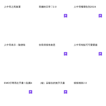
人中哥之死復運
荷娜的日常♡2.0
人中哥嘴壞告別2024
人中哥表示：隨便啦
你長得很有創意
人中哥有點可可愛愛篇
EMO仔專用左手畫ㄉ貼圖4
（秘）朵啵吉的無字天書
猩猩相吱2.0