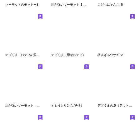
マーモットのモットー3
圧が強いマーモット【ダイエット編】
こどもにゃんこ ５
デブくま（おデブの質問）
デブくま（緊急おデブ）
謎すぎるウサギ ２
圧が強いマーモット その3
すもうとり24(ガチ冬)
デブくまの夏（アウトドア派）