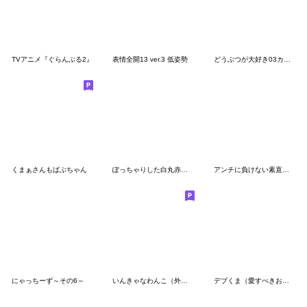
TVアニメ『ぐらんぶる2』
表情全開13 ver.3 低姿勢
どうぶつが大好き03カエル_ver6自意識過剰
くまぁさんもばぶちゃん
ぽっちゃりした白丸赤太郎(イヤイヤ期)
アンチに負けない素直な猫
にゃっちーず～その6～
いんきゃなわんこ（外出編）
デブくま（愛すべきおデブ3）