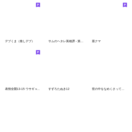
デブくま（推しデブ）
サムのヘタレ英雄譚 - 第二弾
亜クマ
表情全開13-15 ウサギ ver.5 超高姿勢
すずろたぬき12
世の中をなめくさっているチンチラ4