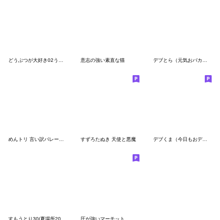
どうぶつが大好き02うさぎ_pop9旦那向け
意志の強い素直な猫
デブとら（元気おバカおデブ）
めんトリ 言い訳パレード(ヒデヨシ編)
すずろたぬき 天使と悪魔
デブくま（今日もおデブ）
すもうとり30(夏場所2026)
圧が強いマーモット その2