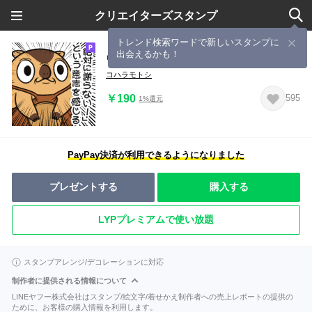
クリエイターズスタンプ
トレンド検索ワードで新しいスタンプに
出会えるかも！
ワガマママーモット 11
コハラモトシ
￥190
595
1%還元
PayPay決済が利用できるようになりました
プレゼントする
購入する
LYPプレミアムで使い放題
スタンプアレンジ/デコレーションに対応
制作者に提供される情報について
LINEヤフー株式会社はスタンプ/絵文字/着せかえ制作者への売上レポートの提供の
ために、お客様の購入情報を利用します。