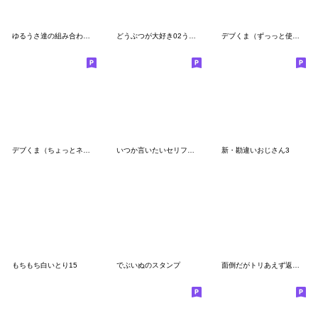
ゆるうさ達の組み合わせスタンプ2
どうぶつが大好き02うさぎ_pop7高姿勢
デブくま（ずっっと使えるお祝い）
デブくま（ちょっとネガティヴ）
いつか言いたいセリフ（罵倒祭り）
新・勘違いおじさん3
もちもち白いとり15
でぶいぬのスタンプ
面倒だがトリあえず返信28