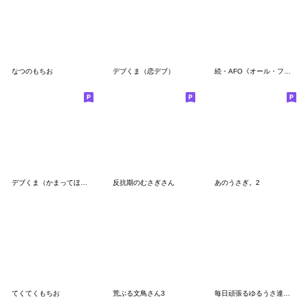
なつのもちお
デブくま（恋デブ）
続・AFO《オール・フォー・ワン》スタンプ
デブくま（かまってほしい時2）
反抗期のむさぎさん
あのうさぎ。2
てくてくもちお
荒ぶる文鳥さん3
毎日頑張るゆるうさ達のスタンプ