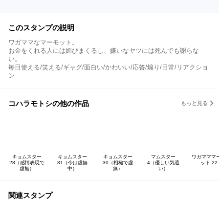
このスタンプの説明
ワガママなマーモット。
お金をくれる人には媚びまくるし、嫌いなヤツには死んでも謝らな
い。
毎日使える/笑える/ギャグ/面白い/かわいい/応答/煽り/日常/リアクショ
ン
コハラモトシの他の作品
もっと見る
キョムスター
キョムスター
キョムスター
マムスター
ワガマママ
28（感情表現で
31（今は虚無
30（相槌で虚
4（優しい気遣
ット 22
虚無）
中）
無）
い）
関連スタンプ