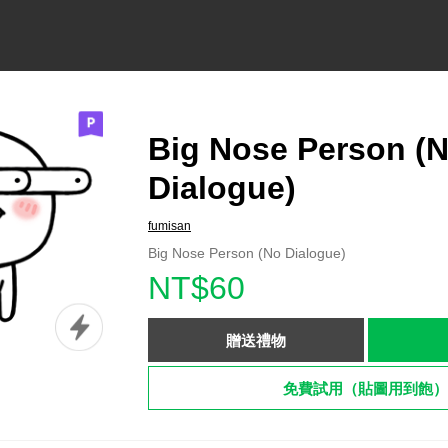
Big Nose Person (
Dialogue)
fumisan
Big Nose Person (No Dialogue)
NT$60
贈送禮物
免費試用（貼圖用到飽）