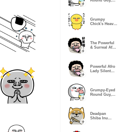
Round Guy,
Floating Mood
Glitch
Grumpy
Chick's Heavy
Love
(Katakana)
The Powerful
& Surreal Afro
Lady Life
Powerful Afro
Lady Silent
Life
Grumpy-Eyed
Round Guy,
Mood Glitch
Deadpan
Shiba Inu
Popup
Stickers