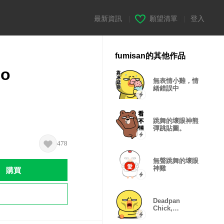
最新資訊
|
願望清單
|
登入
fumisan的其他作品
No
無表情小雞，情
緒錯誤中
跳舞的壞眼神熊
彈跳貼圖。
478
無聲跳舞的壞眼
購買
神雞
Deadpan
Chick,
Glitching
Moods