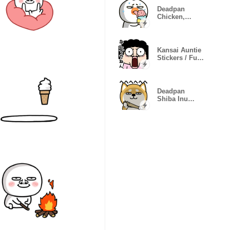
Deadpan
Chicken,
Glitching
Moods
Kansai Auntie
Stickers / Fun
Reactions
Deadpan
Shiba Inu
Stickers