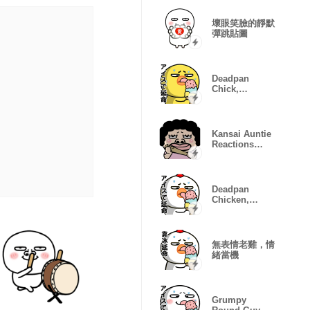
壞眼笑臉的靜默
彈跳貼圖
Deadpan
Chick,
Emotion Error
Kansai Auntie
Reactions
Pack
Deadpan
Chicken,
Mood
Glitching
無表情老雞，情
緒當機
Grumpy