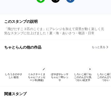
このスタンプの説明
「飛びだすこ３匹のこぐま」にアレンジを加えて背景が動く楽しく元
気なスタンプに仕上げました！夏・海・あいさつ・敬語・日常
ちゃとらんの他の作品
もっと見る
しろうさのやさ
ミルクチーくま
ぽやぽやレッサ
しろいこ組♡ね
しろいこ組
しい返信
ちゃん♡メッセ
ちゃん♡即レッ
こののんびり気
こののんび
ージ冬(再販)
サ
づかい絵文字
づかい
関連スタンプ