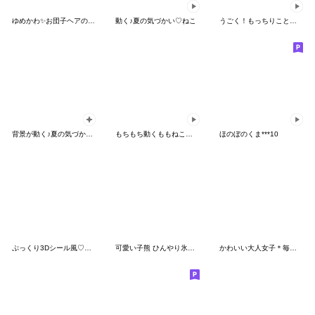
ゆめかわ✨お団子ヘアの女の子♡
動く♪夏の気づかい♡ねこ
うごく！もっちりことりたちの夏休み♪
背景が動く♪夏の気づかい♡miniガール
もちもち動くももねこちゃん17
ほのぼのくま***10
ぷっくり3Dシール風♡動物の毎日スタンプ
可愛い子熊 ひんやり氷帽子 返事 挨拶 感情
かわいい大人女子＊毎日使える夏のご挨拶