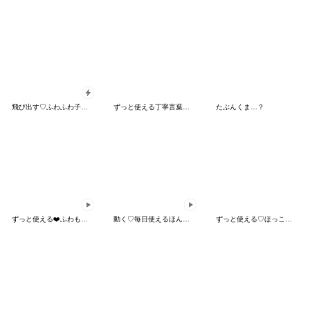
飛び出す♡ふわふわ子猫の日常&敬語
ずっと使える丁寧言葉♡シマエナガ&ガール
たぶんくま…？
ずっと使える❤️ふわもちねこにゃんNo4❤️
動く♡毎日使えるほんわかminiガール
ずっと使える♡ほっこり動物・丁寧ことば