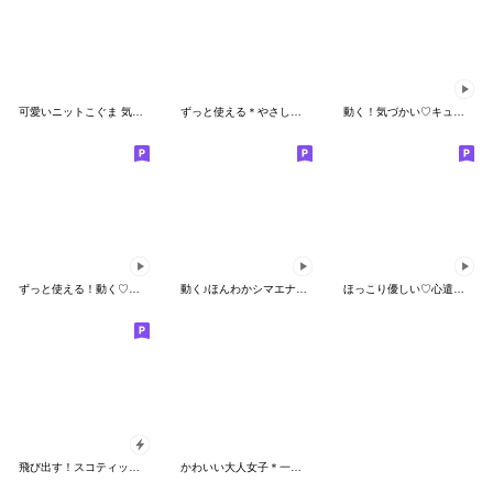
可愛いニットこぐま 気軽に使える 冬
ずっと使える＊やさしい挨拶＊北欧風
動く！気づかい♡キュート♡おだんごガール
ずっと使える！動く♡ほっこりねこ日和
動く♪ほんわかシマエナガ♡カフェスイーツ
ほっこり優しい♡心遣いスタンプ
飛び出す！スコティッシュ猫 みかん服
かわいい大人女子＊一生使える夏のご挨拶