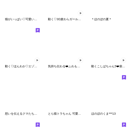
猫がいっぱい♡可愛いあいさつ
動く♡3D麦わらガール♡夏
＊ほのぼの夏＊
動く♡ほんわか♡エゾモモさん
気持ち伝わる❤️ふわもちシマエナガNo29
動くこしばちゃん5❤️柴犬家族日常
想いを伝えるクマたちとスイーツ
とら猫トラちゃん 可愛い毎日
ほのぼのくま***13