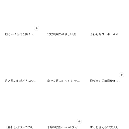
動く♡ゆるねこ男子（エンジェル）
北欧刺繍のやさしい夏スタンプ
ふわもちコーギー＆ポメ1❤️ずっと使える
月と星の幻想どうぶつ☆やさしい敬語
幸せを呼ぶしろくま テディ
飛び出す♡毎日使えるあみぐるみにゃんこ
【春】しばワンコの可愛い長文敬語スタンプ
丁寧&敬語♡miniボブガール＆シマエナガ
ずっと使える♡大人可愛い〜summer cafe〜