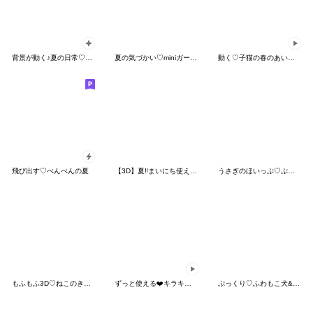
背景が動く♪夏の日常♡大人ガーリー
夏の気づかい♡miniガール＆ビション
動く♡子猫の春のあいさつ
飛び出す♡ぺんぺんの夏
【3D】夏‼︎まいにち使える❤️もこもこいぬ
うさぎのほいっぷ♡ぷっくり夏
もふもふ3D♡ねこのきもち
ずっと使える❤️キラキラ海の中⑤❤️敬語
ぷっくり♡ふわもこ犬&猫の夏