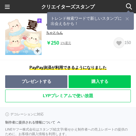
クリエイターズスタンプ
トレンド検索ワードで新しいスタンプに
出会えるかも！
背景が動く♡3匹のこぐま
ちゃとらん
￥250
150
1%還元
PayPay決済が利用できるようになりました
プレゼントする
購入する
LYPプレミアムで使い放題
デコレーションに対応
制作者に提供される情報について
LINEヤフー株式会社はスタンプ/絵文字/着せかえ制作者への売上レポートの提供の
ために、お客様の購入情報を利用します。