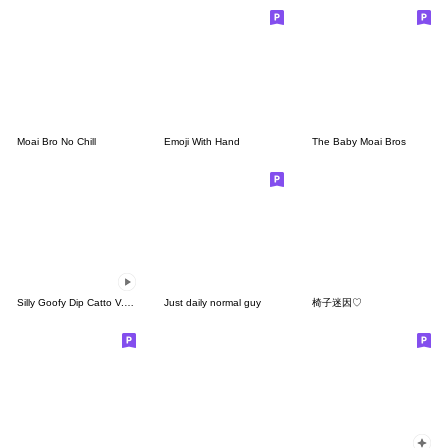
Moai Bro No Chill
Emoji With Hand
The Baby Moai Bros
Silly Goofy Dip Catto V.4.5 (Animated)
Just daily normal guy
椅子迷因♡