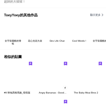
超帥的大猩猩！
ToeyYoey的其他作品
顯示更多
全宇宙最酷的青
花心光頭大叔
Dev Life Chat
Cool Words !
全宇宙最酷
蛙
相似的貼圖
#8 咪兔西格瑪臉_怪怪版
Angry Bananas : Good smell Banana Pop-Up
The Baby Moai Bros 2