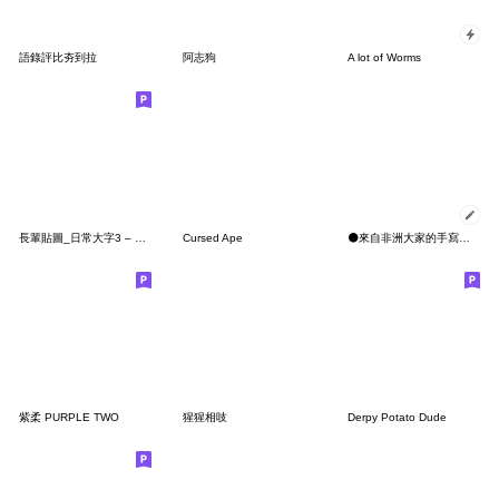
語錄評比夯到拉
阿志狗
A lot of Worms
長輩貼圖_日常大字3 – 台語花朵篇
Cursed Ape
⚫來自非洲大家的手寫訊息【文字可以更改】
紫柔 PURPLE TWO
猩猩相吱
Derpy Potato Dude