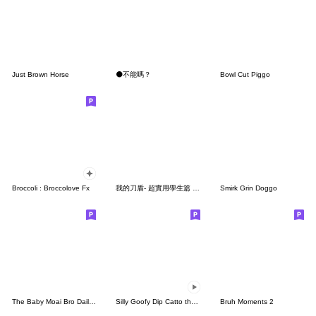
Just Brown Horse
⚫不能嗎？
Bowl Cut Piggo
Broccoli : Broccolove Fx
我的刀盾- 超實用學生篇 - 日常用語
Smirk Grin Doggo
The Baby Moai Bro Daily Life
Silly Goofy Dip Catto the animated
Bruh Moments 2