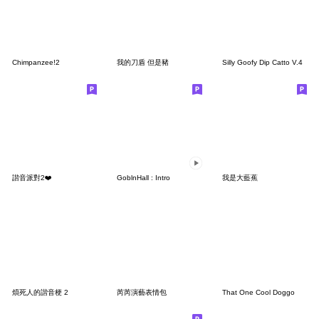
Chimpanzee!2
我的刀盾 但是豬
Silly Goofy Dip Catto V.4
諧音派對2❤️
GoblnHall : Intro
我是大藍蕉
煩死人的諧音梗 2
芮芮演藝表情包
That One Cool Doggo