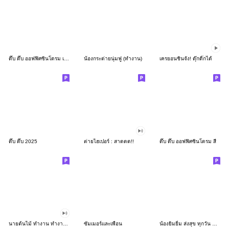
ดึ๊บ ดึ๊บ ออฟฟิศซินโดรม เก้า
น้องกระต่ายนุ่มฟู (ทำงาน)
เครยอนชินจัง! ดุ๊กดิ๊กได้
ดึ๊บ ดึ๊บ 2025
ต่ายไฮเปอร์ : สาดดด!!
ดึ๊บ ดึ๊บ ออฟฟิศซินโดรม สี่
นายต้นไม้ ทำงาน ทำงาน ทำงาน!!!
ซัมเมอร์และเพื่อน
น้องยิมยิ้ม ส่งสุข ทุกวัน CutePastel THA