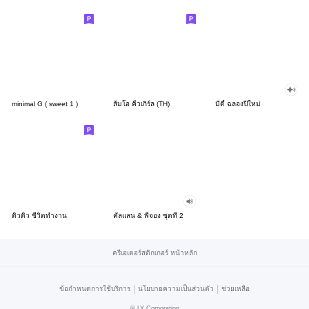
minimal G ( sweet 1 )
ส้มโอ คิ้วเกิร์ล (TH)
มีดี้ ฉลองปีใหม่
ดิวดิว ชีวิตทำงาน
คัลแลน & พี่จอง ชุดที่ 2
ครีเอเตอร์สติกเกอร์ หน้าหลัก
|
|
ข้อกำหนดการใช้บริการ
นโยบายความเป็นส่วนตัว
ช่วยเหลือ
©
LY Corporation