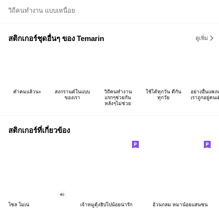
วิถีคนทำงาน แบบเหนื่อย
สติกเกอร์ชุดอื่นๆ ของ Temarin
ดูเพิ่ม
คำคมแล้วนะ
สงกรานต์ในแบบ
วิถีคนทำงาน
ใช้ได้ทุกวัน ตีกัน
อย่างอื่นแพ
ของเรา
แรกๆช่วยกัน
ทุกวัย
เราถูกอยู่คนเ
หลังๆไม่ช่วย
สติกเกอร์ที่เกี่ยวข้อง
โซล โมเน่
เจ้าหมูดุ้งฮิปโปน้อยน่ารัก
อ้วนกลม หมาน้อยแสนซน