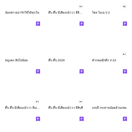
น้องสกายน่ารักใช้ได้ทุกวัน
ดึ๊บ ดึ๊บ มีเสียงแน้ววว ยี่สิบสอง
โซล โมเน่ V.2
หมูแดง ฮิปโปน้อย
ดึ๊บ ดึ๊บ 2026
หัวกลมดุ๊กดิ๊ก V.24
ดึ๊บ ดึ๊บ มีเสียงแน้ววว สิบเก้า
ดึ๊บ ดึ๊บ มีเสียงแน้ววว ยี่สิบสี่
แรบบี้ กระต่ายน้อยอ้วนกลม