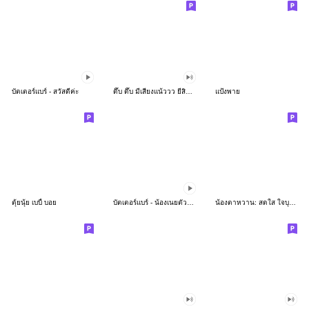
บัตเตอร์แบร์ - สวัสดีค่ะ
ดึ๊บ ดึ๊บ มีเสียงแน้ววว ยี่สิบห้า
แป้งพาย
ตุ้ยนุ้ย เบบี้ บอย
บัตเตอร์แบร์ - น้องเนยตัวตึง พุงเต่ง
น้องตาหวาน: สดใส ใจบุญ (สีพาสเทล)