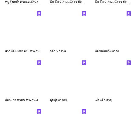
หมูดุ้งฮิปโปตัวกลมเด้งน่ารัก
ดึ๊บ ดึ๊บ มีเสียงแน้ววว ยี่สิบเจ็ด
ดึ๊บ ดึ๊บ มีเสียงแน้ววว ยี่สิบหก
สาวน้อยแก้มป่อง : ทำงาน
ลิต้า ทำงาน
น้องแก้มแก้มน่ารัก
ล่อกแล่ก หัวมน ทำงาน 4
ตุ้ยนุ้ยน่ารัก3
เทียนจ้า สาธุ