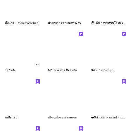
เด็กเฮีย - RedremasteRed
พาร์เฟ่ต์ : สติกเกอร์ทำงาน
ดึ๊บ ดึ๊บ ออฟฟิศซินโดรม เจ็ด
โพก้าซัง
MD: นายช่าง มืออาชีพ
ลิต้า เวิร์กกิ้งวูแมน
เหมียวขอ
silly calico cat memes
❤️ลิซ่า หน้าตลก หน้ากวน!❤️