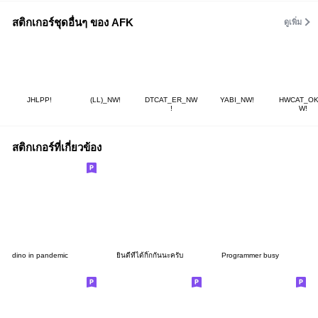
สติกเกอร์ชุดอื่นๆ ของ AFK
ดูเพิ่ม
JHLPP!
(LL)_NW!
DTCAT_ER_NW
YABI_NW!
HWCAT_OK
!
W!
สติกเกอร์ที่เกี่ยวข้อง
dino in pandemic
ยินดีที่ได้กิ๊กกันนะครับ
Programmer busy