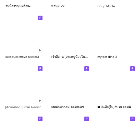
วันนี้ส่งขนุนหรือยัง
หัวนุ่ม V2
Soup Mochi
cuteduck move sticker3
เว้าอีสาน (Ver.หนูน้อยในฤดูฝน)
my pet dino 2
[Animation] Smile Person
เลิ่กลั่กหัวกลม คอมบิเนชันสติกเกอร์ 1
❤️บันทึก(ไม่)ลับ ณ ออฟฟิศแห่งหนึ่ง❤️03