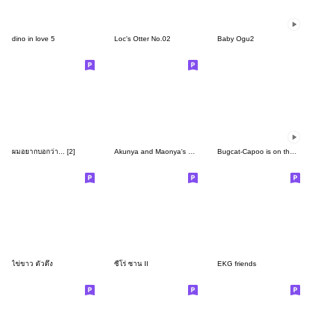
dino in love 5
Loc's Otter No.02
Baby Ogu2
ผมอยากบอกว่า... [2]
Akunya and Maonya's no words3S
Bugcat-Capoo is on the Move! Vol. 2
ไข่ขาว ตัวตึง
ซีโร่ ซาน II
EKG friends