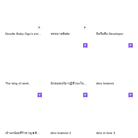
Doodle Baby Ogu's emotion 2
จดหมายพิเศษ
นี่หรือคือ Developer
The king of work.
นักออเดอร์ยาปฏิชีวนะในตำนาน
dino brainrot
เจ้านกน้อยขี้รำคาญ★คิดบวก
dino brainrot 2
dino in love 3