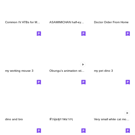
Common IV ATBs for Medical students
ASAMIMICHAN half-eye Sticker
Doctor Order From Home
my working mouse 3
Obungu's animation sticker
my pet dino 3
dino and bro
หัวนุ่มสุภาพมากๆ
Very small white cat move Sticker