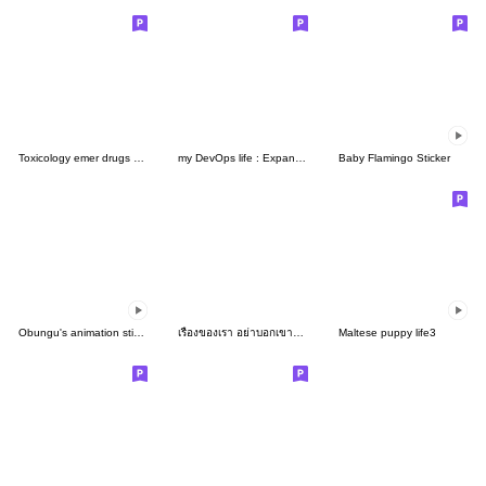
Toxicology emer drugs ver 1 - BIG
my DevOps life : Expansion Pack
Baby Flamingo Sticker
Obungu's animation sticker 2
เรื่องของเรา อย่าบอกเขานะครับ : ซับไทย
Maltese puppy life3