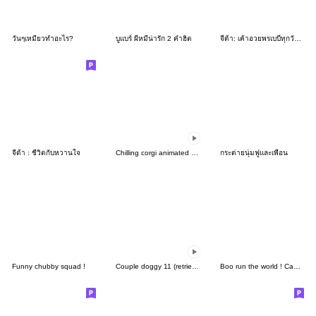
วันๆเหมียวทำอะไร?
บูแบร์ ผีหมีน่ารัก 2 คำฮิต
จีด้า: เค้าอวยพรเบบี๋ทุกวันนะ
จีด้า : ชีวิตกับหวานใจ
Chilling corgi animated stickers
กระต่ายนุ่มฟูและเพื่อน
Funny chubby squad !
Couple doggy 11 (retriever)
Boo run the world ! Camping puppy