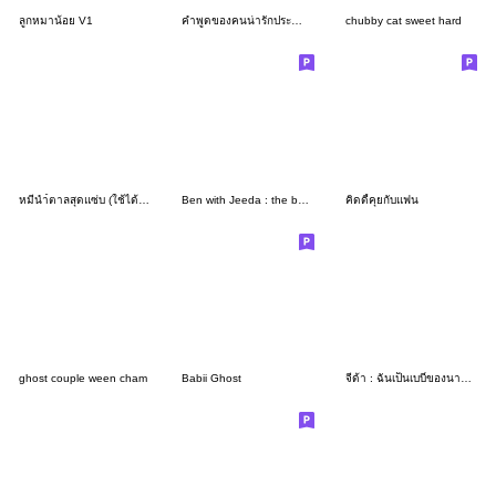
ลูกหมาน้อย V1
คำพูดของคนน่ารักประจำวัน
chubby cat sweet hard
หมีนำ้ตาลสุดแซ่บ (ใช้ได้ทุกวัน)
Ben with Jeeda : the best person ever
คิดดี้คุยกับแฟน
ghost couple ween cham
Babii Ghost
จีด้า : ฉันเป็นเบบี๋ของนายนะ