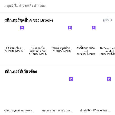
มนุษย์เริ่มทำงานเพื่อปากท้อง
สติกเกอร์ชุดอื่นๆ ของ Brooke
ดูเพิ่ม
ลิลิ ผีน้อยขี้แง |
ไม่อยากเป็น
มัมหมีหนูดีที่สุด |
อันนี้คือความรัก
BeBear the li
SUSUDUMDUM
เฟิร์สจ๊อบแจ๊บ |
SUSUDUMDUM
ปะ |
teddy |
SUSUDUMDUM
SUSUDUMDUM
SUSUDUM
สติกเกอร์ที่เกี่ยวข้อง
Office Syndrome ! work hard play hard
Gourmet & Parfait : Christmas with you
เบ็นกับจีด้า มีกันและกันทุกวัน