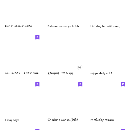
ฮินาโระปะทะงานที่รัก
Beloved mommy chubby cat
birthday but with nong mena
เบ็นและจีด้า : เค้าหัวใจเธอ
คู่รักนุ่มฟู : บิบิ & มุมุ
mipps daily vol.1
Emoji says
น้องมีนาคนน่ารัก (ใช้ได้ทุกวัน)
เพอพิ้งค์คุยกับแฟน