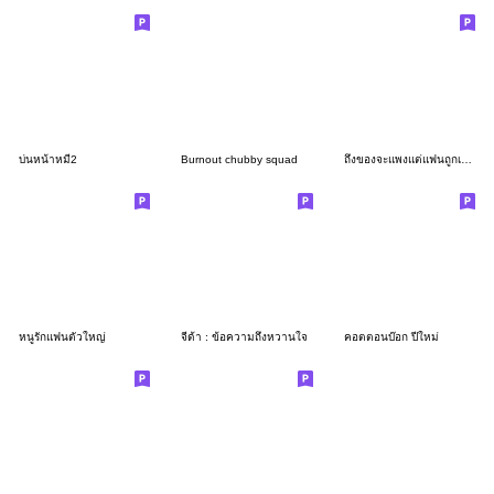
บ่นหน้าหมี2
Burnout chubby squad
ถึงของจะแพงแต่แฟนถูกเสมอ
หนูรักแฟนตัวใหญ่
จีด้า : ข้อความถึงหวานใจ
คอตตอนบ๊อก ปีใหม่