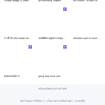
Couple doggy 11 (maltese)
คู่รักน้องนุ่มฟู ใจฟูสุดๆ
หมาอินเลิ้ป : มีกันทุกวัน
ราวดี้ หัวกลม (mask version)
ออฟฟิศน่าอยู่เพราะหนูน่ารัก
mheebin want to have a boyfriend
คอตตอนบ๊อก 2
gang dog sood cute
ครีเอเตอร์สติกเกอร์ หน้าหลัก
|
|
ข้อกำหนดการใช้บริการ
นโยบายความเป็นส่วนตัว
ช่วยเหลือ