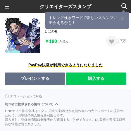
クリエイターズスタンプ
トレンド検索ワードで新しいスタンプに
出会えるかも！
荼毘と燈矢のスタンプ
しばタモ
￥190
1.7万
1%還元
PayPay決済が利用できるようになりました
プレゼントする
購入する
デコレーションに対応
制作者に提供される情報について
LINEヤフー株式会社はスタンプ/絵文字/着せかえ制作者への売上レポートの提供の
ために、お客様の購入情報を利用します。
購入日付、登録国情報は制作者から確認することができます。(お客様を直接識別可
能な情報は含まれません)