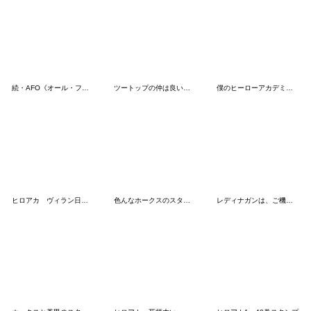
続・AFO《オール・フォー・ワン》スタンプ
ツートップの仲は良いです？スタンプ２
僕のヒーローアカデミア【nakata bench】07
ヒロアカ ヴィラン日常会話スタンプ
色んなホークスのスタンプ
レディナガンは、ご機嫌ナナメ