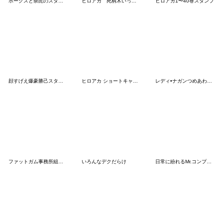
ホークスと荼毘のスタンプ
ヒロアカ 死柄木いっぱいスタンプ
ヒロアカ1〜40巻スタンプ
顔すげえ爆豪勝己スタンプ
ヒロアカ ショートキャットと焦凍くん
レディ•ナガンつめあわせスタンプ
ファットガム事務所組スタンプ
いろんなデクだらけ
日常に紛れるMr.コンプレス