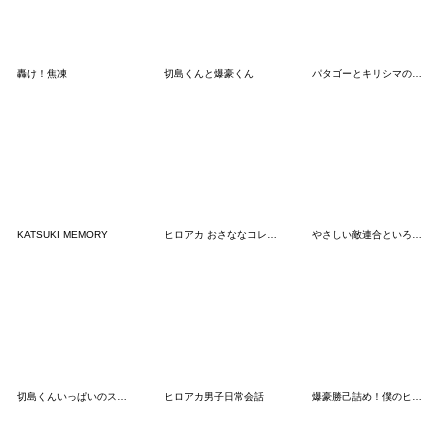
轟け！焦凍
切島くんと爆豪くん
パタゴーとキリシマのスタンプ2
KATSUKI MEMORY
ヒロアカ おさななコレクション ver.2
やさしい敵連合といろいろ
切島くんいっぱいのスタンプ
ヒロアカ男子日常会話
爆豪勝己詰め！僕のヒーローアカデミア