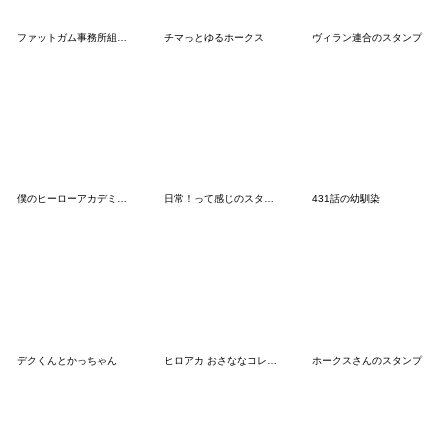
ファットガム事務所組スタンプその2
チマっとゆるホークス
ヴィラン連合のスタンプ
僕のヒーローアカデミア アニマルズ
日常！って感じのスタンプ
431話の幼馴染
デクくんとかっちゃん
ヒロアカ おさななコレクション
ホークスさんのスタンプ