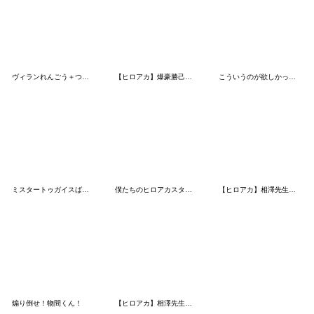
ヴィランれんごう＋つめあわせスタンプ
【ヒロアカ】爆豪勝己！等身＆デフォルメ
こういうのが欲しかったスタンプ。
ミスタートゥガイスばっかりスタンプ
僕たちのヒロアカスタンプ
【ヒロアカ】相澤先生スタンプ
煽り倒せ！物間くん！
【ヒロアカ】相澤先生スタンプ2