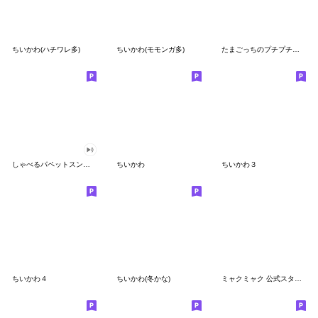
ちいかわ(ハチワレ多)
ちいかわ(モモンガ多)
たまごっちのプチプチおみせっち
しゃべるパペットスンスン
ちいかわ
ちいかわ３
ちいかわ４
ちいかわ(冬かな)
ミャクミャク 公式スタンプ第２弾