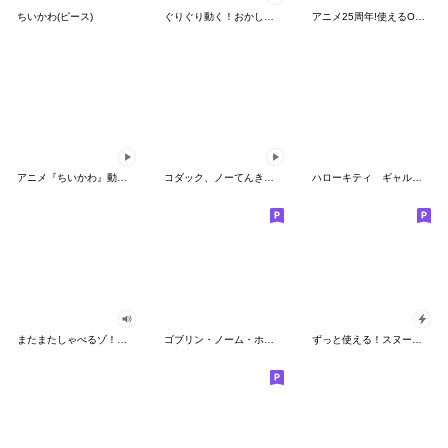
ちいかわ(ピース)
ぐりぐり動く！おかしなポケモンスタンプ
アニメ25周年!使えるONE PIECEスタンプ
アニメ『ちいかわ』動くLINEスタンプ vol.2
コダック、ノーてんきに悩み中！
ハローキティ ギャルバイブス♡
またまたしゃべるゾ！クレヨンしんちゃん
ゴブリン・ノーム・ホーン
ずっと使える！スヌーピーのグリーティング