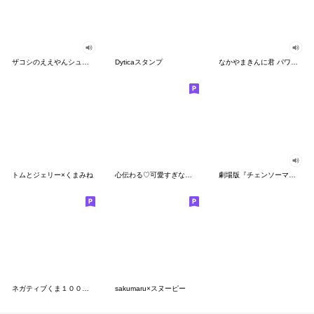
ザコシのええやんシューシュースタンプ
Dyticaスタンプ
なかやまきんに君 パワー!!スタンプ
トムとジェリー×くまみね
心伝わる♡可愛すぎない大人の長文スタンプ
劇場版『チェンソーマン レゼ篇』
ネガティブくま１００％ 憂鬱な一日
sakumaru×スヌーピー