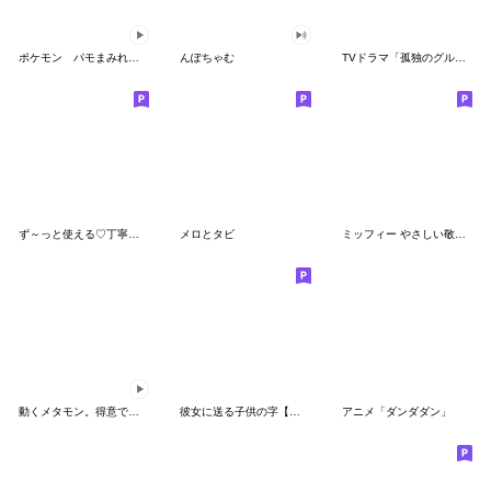
ポケモン パモまみれスタンプ
んぽちゃむ
TVドラマ「孤独のグルメ」
ず～っと使える♡丁寧な敬語お辞儀スタンプ
メロとタビ
ミッフィー やさしい敬語スタンプ
動くメタモン。得意でも苦手でもへんしん！
彼女に送る子供の字【カップル・彼氏】
アニメ「ダンダダン」