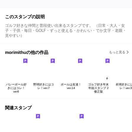
このスタンプの説明
ゴルフ好きな仲間と普段使い出来るスタンプです。 （日常・大人・女
子・子供・毎日・GOLF・ずっと使える・かわいい・でか文字・老眼・
見やすい）
morimithuの他の作品
もっと見る
バレーボール好
野球好きにはコ
ボールは友達！
ゴルフ好き年末
卓球好きに
きにはコレ！
レ！ver.7
ver.14
年始スタンプ 2
レ！ver.3
ver6
修正版
関連スタンプ