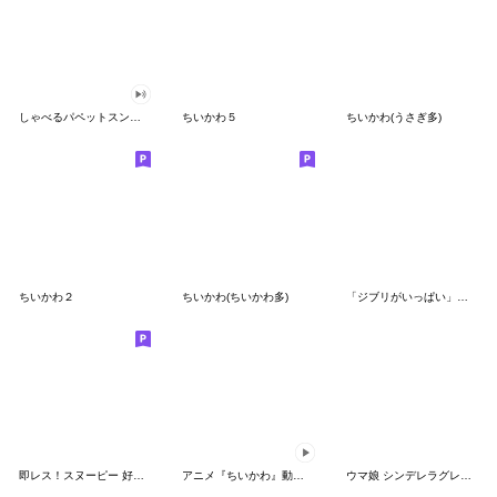
しゃべるパペットスンスン（GOOD）
ちいかわ５
ちいかわ(うさぎ多)
ちいかわ２
ちいかわ(ちいかわ多)
「ジブリがいっぱい」スタンプ
即レス！スヌーピー 好印象な長文スタンプ
アニメ『ちいかわ』動くLINEスタンプ vol.1
ウマ娘 シンデレラグレイ かんたんオグリ