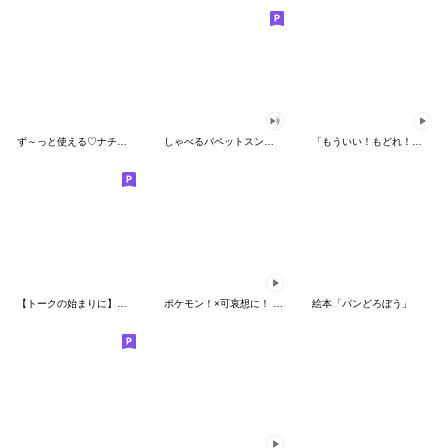
ず～っと使える♡ナチュラルガール
しゃべるパペットスンスン（HAPPY）
「もういい！もどれ！ピカチュウ！」
【トークの始まりに】ゆるカワ♪スヌーピー
ポケモン！×可哀想に！ ムチっとスタンプ
絵本「パンどろぼう」