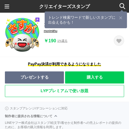
クリエイターズスタンプ
トレンド検索ワードで新しいスタンプに
出会えるかも！
ゴルフ好きにはコレ！ver.7
morimithu
￥190
1%還元
PayPay決済が利用できるようになりました
プレゼントする
購入する
LYPプレミアムで使い放題
スタンプアレンジ/デコレーションに対応
制作者に提供される情報について
LINEヤフー株式会社はスタンプ/絵文字/着せかえ制作者への売上レポートの提供の
ために、お客様の購入情報を利用します。