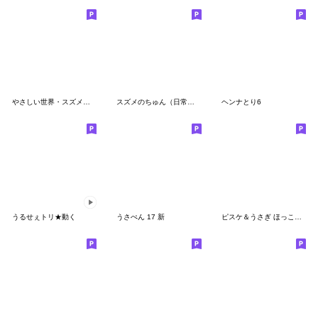
やさしい世界・スズメのちゅん
スズメのちゅん（日常セット）
ヘンナとり6
うるせぇトリ★動く
うさぺん 17 新
ピスケ＆うさぎ ほっこりスタンプ