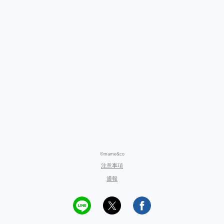
©mame&co
注意事項
通報