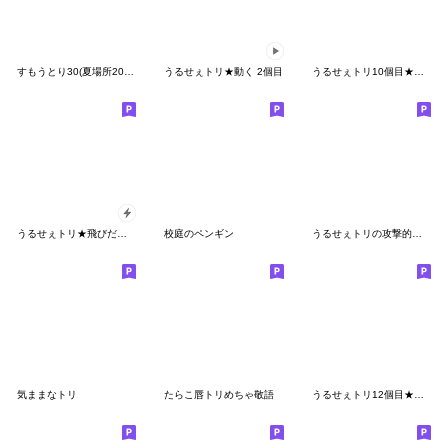
すもうとり30(夏場所2026)
うるせぇトリ★動く 2個目
うるせぇトリ10個目★タイ語
うるせぇトリ★飛びだすやつ
校庭のペンギン
うるせぇトリの攻撃的★タイ語
気ままなトリ
たらこ唇トリめちゃ敬語
うるせぇトリ12個目★タイ語