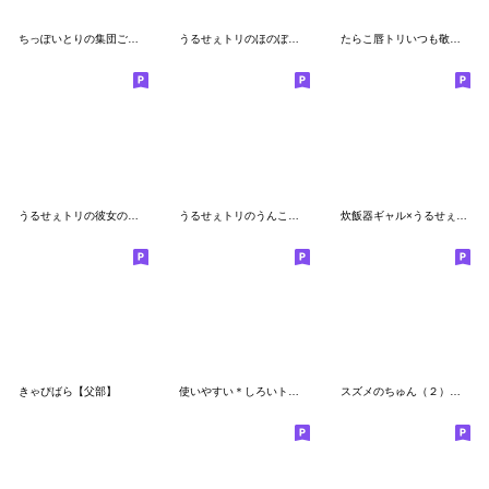
ちっぽいとりの集団ご機嫌ふきげん
うるせぇトリのほのぼの着ぐるみ★繁体字
たらこ唇トリいつも敬語です
うるせぇトリの彼女の京都弁 舞妓★繁体字4
うるせぇトリのうんこ★繁体字
炊飯器ギャル×うるせぇトリ
きゃぴばら【父部】
使いやすい＊しろいトリ＆きいろのトリ＊秋
スズメのちゅん（２）関西弁セット