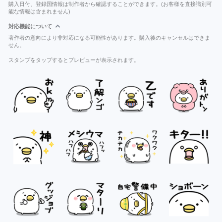
購入日付、登録国情報は制作者から確認することができます。(お客様を直接識別可
能な情報は含まれません)
対応機能について
著作者の意向により非対応になる可能性があります。購入後のキャンセルはできま
せん。
スタンプをタップするとプレビューが表示されます。