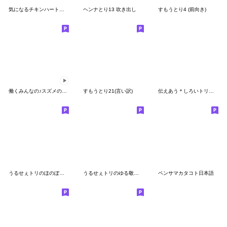
気になるチキンハート仮面（３）改
ヘンナとり13 吹き出し
すもうとり4 (前向き)
働くみんなの♪スズメのちゅん
すもうとり21(言い訳)
伝えあう＊しろいトリ＆きいろのトリ＊
うるせぇトリのほのぼの着ぐるみ★タイ語
うるせぇトリのゆる敬語★タイ語
ペンサマカタコト日本語