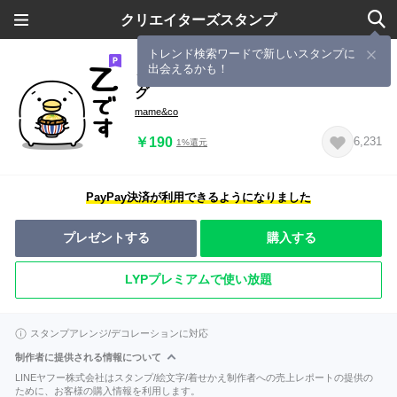
クリエイターズスタンプ
トレンド検索ワードで新しいスタンプに
出会えるかも！
うるせぇトリ★懐かしのネットスラン
グ
mame&co
￥190
6,231
1%還元
PayPay決済が利用できるようになりました
プレゼントする
購入する
LYPプレミアムで使い放題
スタンプアレンジ/デコレーションに対応
制作者に提供される情報について
LINEヤフー株式会社はスタンプ/絵文字/着せかえ制作者への売上レポートの提供の
ために、お客様の購入情報を利用します。