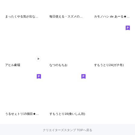
まったくやる気が出ない時に使うスタンプ
毎日使える・スズメのちゅん
カモノハシ de あーる★察してください
アヒル劇場
なつのもちお
すもうとり24(ガチ冬)
うるせぇトリ15個目★タイ語
すもうとり16(食いしん坊)
クリエイターズスタンプ TOPへ戻る