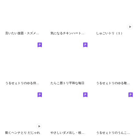
言いたい放題・スズメのちゅん
気になるチキンハート仮面（２）
しゅごいトリ（１）
うるせぇトリのゆる侍★タイ語
たらこ唇トリ平和な毎日
うるせぇトリのゆる敬語★韓国語
動くヘンナとり だじゃれ
やさしいダメ出し・校庭のペンギン(2)
うるせぇトリのうんこ★タイ語