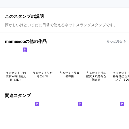
このスタンプの説明
懐かしいけどいまだに日常で使えるネットスラングスタンプです。
mame&coの他の作品
もっと見る
うるせぇトリの
うるせぇトリた
うるせぇトリ★
うるせぇトリの
うるせぇト
彼女★毎日使え
ちの日常
喧嘩腰
彼女★気持ちを
春を感じる
る（3Ⅾ）
伝える
ンプ（3Ⅾ
関連スタンプ