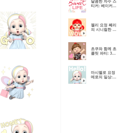
달콤한 자수 스
티커: 베이커리
편
젤리 요정 쩨리
의 시니컬한 일
상:3D ver.01
초쿠와 함께 초
콜릿 파티: 3D
ver.01
마시멜로 요정
메로의 일상:
3D ver.01