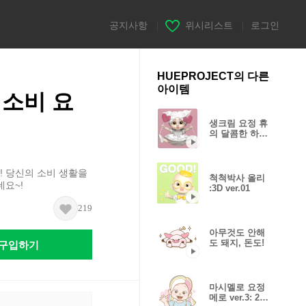
공지사항
|
위시리스트
|
로그인
HUEPROJECT의 다른
아이템
: 소비 요
생크림 요정 휴
의 달콤한 하루:
3D ver.01
! 당신의 소비 생활을
척척박사 올리
네요~!
:3D ver.01
219
아무것도 안해
구입하기
도 돼지, 돈도!
마시멜로 요정
메로 ver.3: 2D