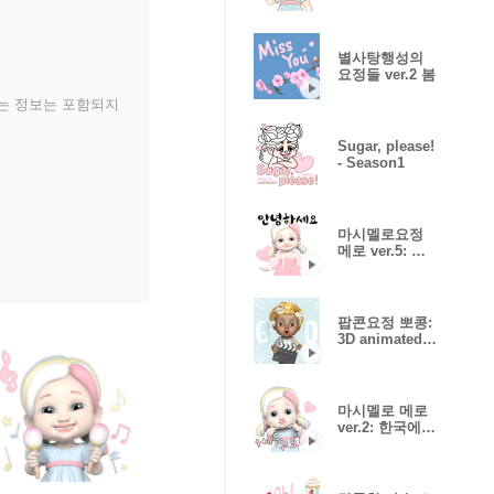
한국말
별사탕행성의
요정들 ver.2 봄
있는 정보는 포함되지
Sugar, please!
- Season1
마시멜로요정
메로 ver.5: 한
복 (한글)
팝콘요정 뽀콩:
3D animated
ver.01
마시멜로 메로
ver.2: 한국에서
의 일상