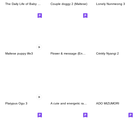
The Daily Life of Baby Gorilla'Goody'5
Couple doggy 2 (Maltese)
Lonely Nunmeong 3
Maltese puppy life3
Flower & message (English)
Crinkly Nyangi 2
Platypus Ogu 3
A cute and energetic rabbit
ADO MIZUMORI