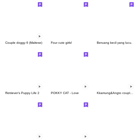
Couple doggy 6 (Maltese)
Four cute girls!
Beruang kecil yang lucu.
Retriever's Puppy Life 2
POKKY CAT - Love
Kkamung&Angto couple10(Angto ver.)