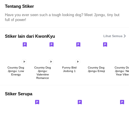
Tentang Stiker
Have you ever seen such a tough looking dog? Meet Jjongu, tiny but
full of power!
Stiker lain dari KwonKyu
Lihat Semua
Country Dog
Country Dog
Funny Bird
Country Dog
Country D
Jjongu: Low
Jjongu:
Jodong 1
Jjongu Emoji
Jjongu: N
Energy
Valentine
Year Vibe
Romance
Stiker Serupa