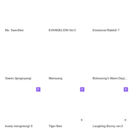
Ms. SaenDee
EVANGELION Vol.2
Emotional Rabbit! 7
Sweet Jjangnyangi
Mamuang
Bobosong's Warm Day(KR&JP)
lovely mongmong! 6
Tiger Barr
Laughing Bunny ver.3