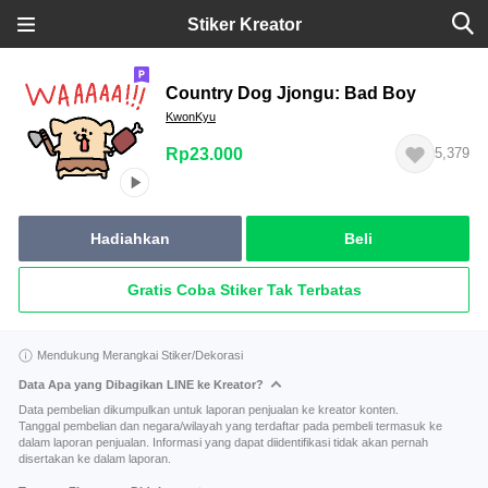
Stiker Kreator
Country Dog Jjongu: Bad Boy
KwonKyu
Rp23.000
5,379
Hadiahkan
Beli
Gratis Coba Stiker Tak Terbatas
Mendukung Merangkai Stiker/Dekorasi
Data Apa yang Dibagikan LINE ke Kreator?
Data pembelian dikumpulkan untuk laporan penjualan ke kreator konten.
Tanggal pembelian dan negara/wilayah yang terdaftar pada pembeli termasuk ke
dalam laporan penjualan. Informasi yang dapat diidentifikasi tidak akan pernah
disertakan ke dalam laporan.