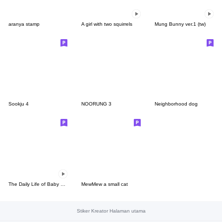
aranya stamp
A girl with two squirrels
Mung Bunny ver.1 (tw)
Sookju 4
NOORUNG 3
Neighborhood dog
The Daily Life of Baby Gorilla'Goody'8
MewMew a small cat
Stiker Kreator Halaman utama