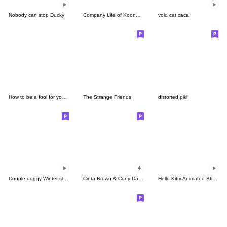
Nobody can stop Ducky
Company Life of Koongya Restaurantz (JP)
void cat caca
How to be a fool for your daughter
The Strange Friends
distorted piki
Couple doggy Winter story
Cinta Brown & Cony Datang Menerjang
Hello Kitty Animated Stickers