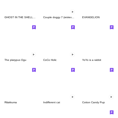
GHOST IN THE SHELL STAND ALONE COMPLEX
Couple doggy 7 (retriever)
EVANGELION
The platypus Ogu
CoCo Holic
YoYo is a rabbit
Rilakkuma
Indifferent cat
Cotton Candy Pup