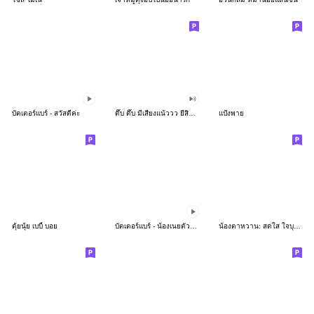
บัตเตอร์แบร์ - สวัสดีค่ะ
ดึ๊บ ดึ๊บ มีเสียงแน้ววว ยี่สิบห้า
แป้งพาย
ตุ้ยนุ้ย เบบี้ บอย
บัตเตอร์แบร์ - น้องเนยตัวตึง พุงเต่ง
น้องตาหวาน: สดใส ใจบุญ (สีพาสเทล)