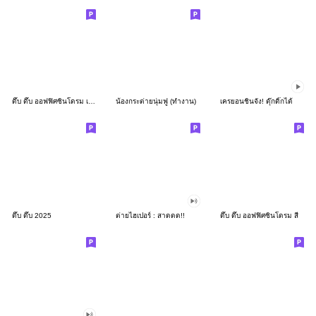
ดึ๊บ ดึ๊บ ออฟฟิศซินโดรม เก้า
น้องกระต่ายนุ่มฟู (ทำงาน)
เครยอนชินจัง! ดุ๊กดิ๊กได้
ดึ๊บ ดึ๊บ 2025
ต่ายไฮเปอร์ : สาดดด!!
ดึ๊บ ดึ๊บ ออฟฟิศซินโดรม สี่