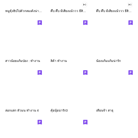
หมูดุ้งฮิปโปตัวกลมเด้งน่ารัก
ดึ๊บ ดึ๊บ มีเสียงแน้ววว ยี่สิบเจ็ด
ดึ๊บ ดึ๊บ มีเสียงแน้ววว ยี่สิบหก
สาวน้อยแก้มป่อง : ทำงาน
ลิต้า ทำงาน
น้องแก้มแก้มน่ารัก
ล่อกแล่ก หัวมน ทำงาน 4
ตุ้ยนุ้ยน่ารัก3
เทียนจ้า สาธุ