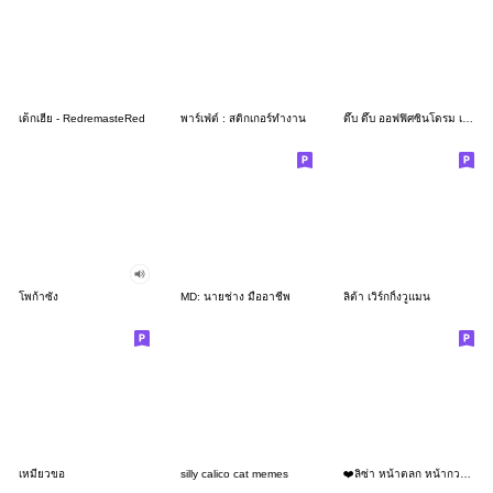
เด็กเฮีย - RedremasteRed
พาร์เฟ่ต์ : สติกเกอร์ทำงาน
ดึ๊บ ดึ๊บ ออฟฟิศซินโดรม เจ็ด
โพก้าซัง
MD: นายช่าง มืออาชีพ
ลิต้า เวิร์กกิ้งวูแมน
เหมียวขอ
silly calico cat memes
❤️ลิซ่า หน้าตลก หน้ากวน!❤️