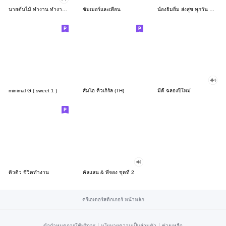
นายต้นไม้ ทำงาน ทำงาน ทำงาน!!!
ซัมเมอร์และเพื่อน
น้องยิมยิ้ม ส่งสุข ทุกวัน CutePastel THA
minimal G ( sweet 1 )
ส้มโอ คิ้วเกิร์ล (TH)
มีดี้ ฉลองปีใหม่
ดิวดิว ชีวิตทำงาน
คัลแลน & พี่จอง ชุดที่ 2
ครีเอเตอร์สติกเกอร์ หน้าหลัก
|
|
ข้อกำหนดการใช้บริการ
นโยบายความเป็นส่วนตัว
ช่วยเหลือ