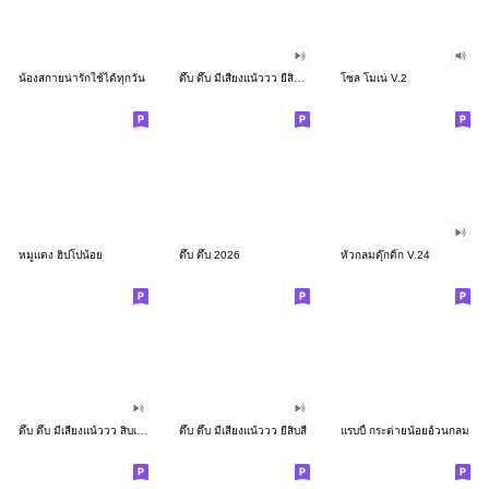
น้องสกายน่ารักใช้ได้ทุกวัน
ดึ๊บ ดึ๊บ มีเสียงแน้ววว ยี่สิบสอง
โซล โมเน่ V.2
หมูแดง ฮิปโปน้อย
ดึ๊บ ดึ๊บ 2026
หัวกลมดุ๊กดิ๊ก V.24
ดึ๊บ ดึ๊บ มีเสียงแน้ววว สิบเก้า
ดึ๊บ ดึ๊บ มีเสียงแน้ววว ยี่สิบสี่
แรบบี้ กระต่ายน้อยอ้วนกลม