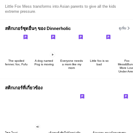
Little Fox Mess transforms into Asian parents to give all the kids
extreme pressure.
สติกเกอร์ชุดอื่นๆ ของ Dinnerholic
ดูเพิ่ม
The spoiled
A dog named
Everyone needs
Little fox is so
Fox
fennec fox, Fufu
Pog is moving
a mom like my
bad
Mess&Bun
mom
More Lov
Under Arre
สติกเกอร์ที่เกี่ยวข้อง
โซล โมเน่
เจ้าหมูดุ้งฮิปโปน้อยน่ารัก
อ้วนกลม หมาน้อยแสนซน